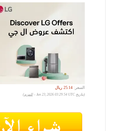
السعر:
(بتاريخ Jun 23, 2026 03:29:54 UTC –
للمزيد
)