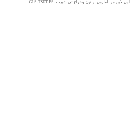
شراء تي شيرت GLS-TSRT-FS-03 للبنات من تي 2 اف اون لاين من امازون او نون وحراج تي شيرت GLS-TSRT-FS-