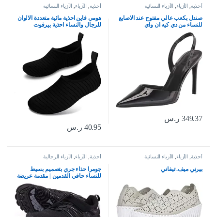
أحذية
,
الأزياء
,
الأزياء النسائية
أحذية
,
الأزياء
,
الأزياء النسائية
صندل بكعب عالي مفتوح عند الاصابع
هومي فاين احذية مائية متعددة الالوان
للنساء من دي كيه ان واي
للرجال والنساء احذية بيرفوت
للشاطئ وحمام السباحة للاولاد
والبنات، احذية مائية سريعة الجفاف
لليوجا وركوب الامواج والسباحة
والرياضات المائية
349.37
ر.س
40.95
ر.س
أحذية
,
الأزياء
,
الأزياء النسائية
أحذية
,
الأزياء
,
الأزياء الرجالية
بيرني ميف. تيفاني
جومرا حذاء جري بتصميم بسيط
للنساء حافي القدمين | مقدمة عريضة
| بدون سقوط