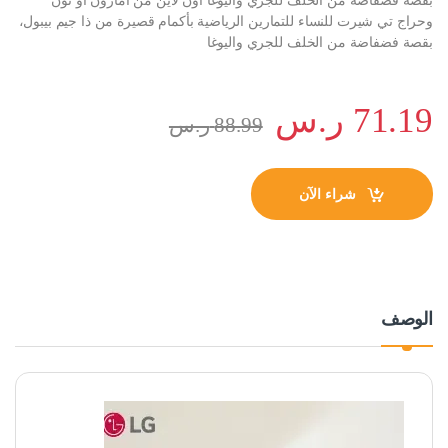
بقصة فضفاضة من الخلف للجري واليوغا اون لاين من امازون او نون
وحراج تي شيرت للنساء للتمارين الرياضية بأكمام قصيرة من ذا جيم بيبول،
بقصة فضفاضة من الخلف للجري واليوغا
71.19
ر.س
88.99
ر.س
شراء الآن
الوصف