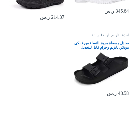
345.64
ر.س
214.37
ر.س
أحذية
,
الأزياء
,
الأزياء النسائية
صندل مسطح مريح للنساء من فانكي
مونكي بابزيم وحزام قابل للتعديل
مصنع من متدة ايفا
48.58
ر.س