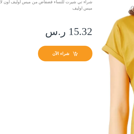
شراء تي شيرت للنساء فضفاض من ميس اوليف اون لاي
ميس اوليف
15.32
ر.س
شراء الآن