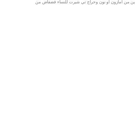
ن من امازون او نون وحراج تي شيرت للنساء فضفاض من