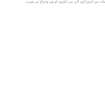
ات من اندورا اون لاين من امازون او نون وحراج تي شيرت