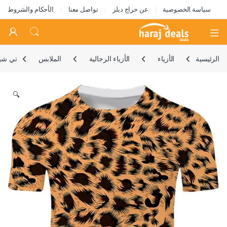
سياسة الخصوصية
عن حراج ديلز
تواصل معنا
الأحكام والشروط
Open
الرئيسية
الأزياء
الأزياء الرجالية
الملابس
تي شيرت رجالي من Hot BODY مطبو
🔍