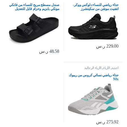
حذاء رياضي للنساء دلوكس ووكر-
صندل مسطح مريح للنساء من فانكي
انفنيت موشن من سكيتشرز
مونكي بابزيم وحزام قابل للتعديل
مصنع من متدة ايفا
229.00
ر.س
48.58
ر.س
أحذية
,
الأزياء
,
الأزياء الرجالية
حذاء رياضي نسائي كروس من ريبوك
Nfx
275.92
ر.س