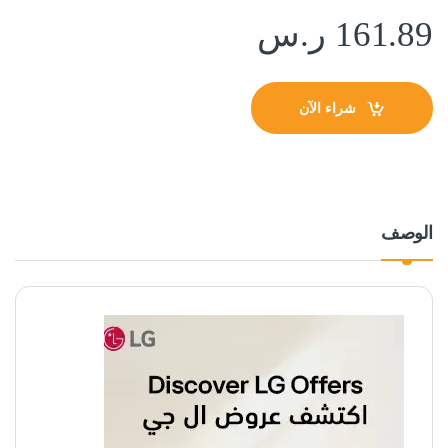
161.89
ر.س
شراء الآن
الوصف