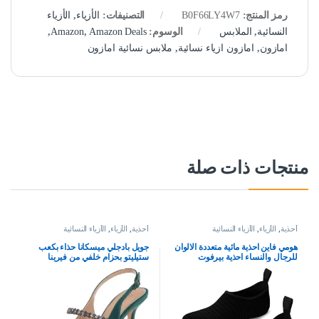
رمز المنتج:
B0F66LY4W7
التصنيفات:
الأزياء
,
الأزياء
النسائية
,
الملابس
الوسوم:
Amazon Deals
,
Amazon
,
امازون
,
امازون ازياء نسائية
,
ملابس نسائية امازون
منتجات ذات صلة
أحذية
,
الأزياء
,
الأزياء النسائية
أحذية
,
الأزياء
,
الأزياء النسائية
هومي فاين احذية مائية متعددة الالوان
جويل بادجلي ميسكانا حذاء بكعب
للرجال والنساء احذية بيرفوت
ستيليتو بحزام خلفي من فيرينا
للشاطئ وحمام السباحة للاولاد
والبنات، احذية مائية سريعة الجفاف
لليوجا وركوب الامواج والسباحة
والرياضات المائية