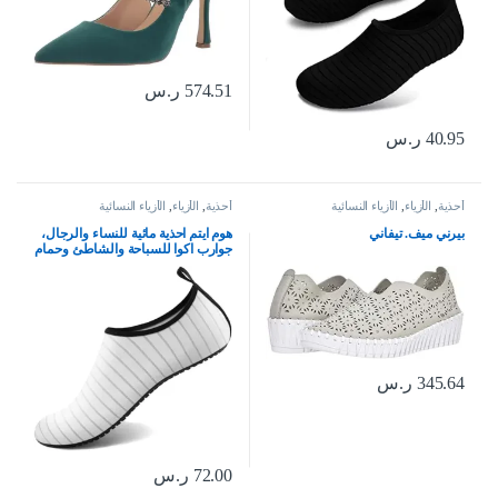
574.51
ر.س
40.95
ر.س
أحذية
,
الأزياء
,
الأزياء النسائية
أحذية
,
الأزياء
,
الأزياء النسائية
بيرني ميف. تيفاني
هوم ايتم احذية مائية للنساء والرجال،
جوارب اكوا للسباحة والشاطئ وحمام
السباحة والنهر سهلة الارتداء وسريعة
الجفاف للعطلات والرحلات البحرية
من ملحقات اساسيات اليوجا والكاياك
345.64
ر.س
72.00
ر.س