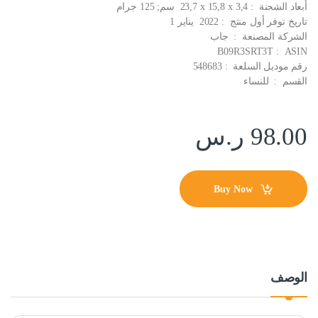
أبعاد الشحنة ‏ : ‎ 23,7 x 15,8 x 3,4 سم; 125 جرام
تاريخ توفر أول منتج ‏ : ‎ 2022 يناير 1
الشركة المصنعة ‏ : ‎ جاب
ASIN ‏ : ‎ B09R3SRT3T
رقم موديل السلعة ‏ : ‎ 548683
القسم ‏ : ‎ للنساء
98.00
ر.س
Buy Now
الوصف