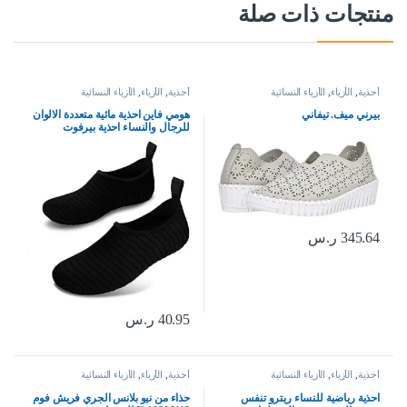
منتجات ذات صلة
أحذية
,
الأزياء
,
الأزياء النسائية
أحذية
,
الأزياء
,
الأزياء النسائية
بيرني ميف. تيفاني
هومي فاين احذية مائية متعددة الالوان
للرجال والنساء احذية بيرفوت
للشاطئ وحمام السباحة للاولاد
والبنات، احذية مائية سريعة الجفاف
لليوجا وركوب الامواج والسباحة
والرياضات المائية
345.64
ر.س
40.95
ر.س
أحذية
,
الأزياء
,
الأزياء النسائية
أحذية
,
الأزياء
,
الأزياء النسائية
احذية رياضية للنساء ريترو تنفس
حذاء من نيو بلانس الجري فريش فوم