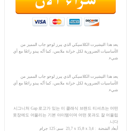
يعد هذا التيشيرت الكلاسيكي الذي يبرز لوجو جاب المميز من
الأساسيات الضرورية لكل خزانة ملابس، كما أنّه يبدو رائعًا مع أي
شيء.
يعد هذا التيشيرت الكلاسيكي الذي يبرز لوجو جاب المميز من
الأساسيات الضرورية لكل خزانة ملابس، كما أنّه يبدو رائعًا مع أي
شيء.
시그니처 Gap 로고가 있는 이 클래식 브랜드 티셔츠는 어떤
옷장에도 어울리는 기본 아이템이며 어떤 옷과도 잘 어울립
니다.
أبعاد الشحنة ‏ : ‎ 23,7 x 15,8 x 3,4 سم; 125 جرام