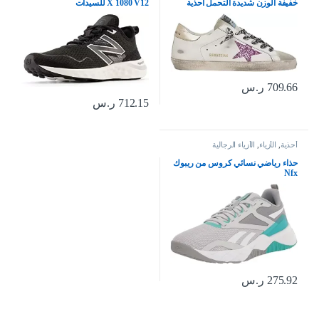
خفيفة الوزن شديدة التحمل احذية
X 1080 V12 للسيدات
رياضية جلدية غير رسمية من جولدن
جوس
709.66
ر.س
712.15
ر.س
أحذية
,
الأزياء
,
الأزياء الرجالية
حذاء رياضي نسائي كروس من ريبوك
Nfx
275.92
ر.س