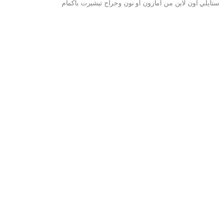
تايلي اون لاين من امازون او نون وحراج تيشيرت باكمام