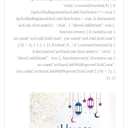
‘ready’).execute(function(A) { if
(dpAcrHasRegisteredArcLinkClickAction !== true) {
dpAcrHasRegisteredArcLinkClickAction = true; A.declarative(
‘acrLink-click-metrics’, ‘click’, { “allowLinkDefault”: true },
function (event) { if (window.ue) {
ue.count(“acrLinkClickCount”, (ue.count(“acrLinkClickCount”)
|| 0) + 1); } } ); } }); P.when(‘A’, ‘cf’).execute(function(A) {
A.declarative(‘acrStarsLink-click-metrics’, ‘click’, {
“allowLinkDefault” : true }, function(event){ if(window.ue) {
ue.count(“acrStarsLinkWithPopoverClickCount”,
(ue.count(“acrStarsLinkWithPopoverClickCount”) || 0) + 1); }
}); });