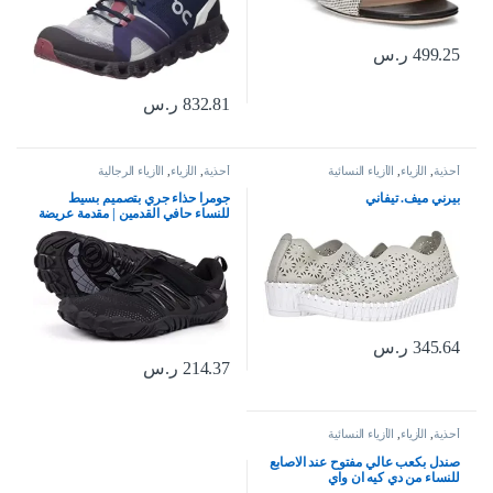
499.25
ر.س
832.81
ر.س
أحذية
,
الأزياء
,
الأزياء النسائية
أحذية
,
الأزياء
,
الأزياء الرجالية
بيرني ميف. تيفاني
جومرا حذاء جري بتصميم بسيط
للنساء حافي القدمين | مقدمة عريضة
| بدون سقوط
345.64
ر.س
214.37
ر.س
أحذية
,
الأزياء
,
الأزياء النسائية
صندل بكعب عالي مفتوح عند الاصابع
للنساء من دي كيه ان واي