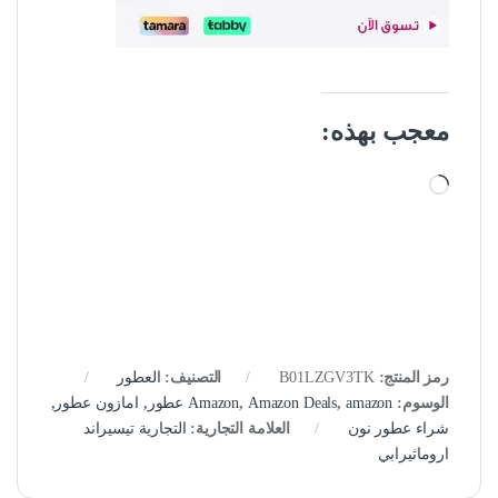
معجب بهذه:
جاري التحميل…
رمز المنتج:
B01LZGV3TK
التصنيف:
العطور
الوسوم:
amazon عطور
,
Amazon Deals
,
Amazon
,
امازون عطور
,
شراء عطور نون
العلامة التجارية:
التجارية تيسيراند
اروماثيرابي