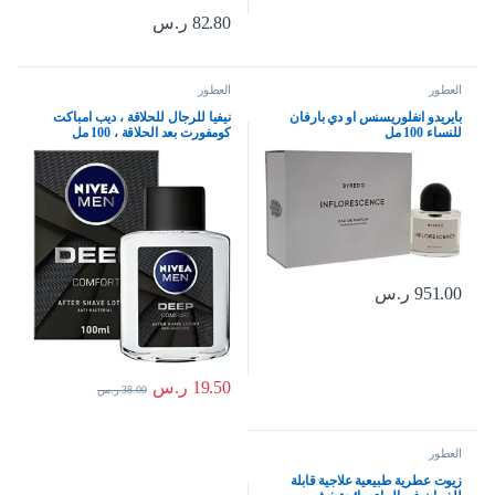
82.80
ر.س
العطور
العطور
بايريدو انفلوريسنس او دي بارفان
نيفيا للرجال للحلاقة ، ديب امباكت
للنساء 100 مل
كومفورت بعد الحلاقة ، 100 مل
951.00
ر.س
19.50
ر.س
38.00
ر.س
العطور
زيوت عطرية طبيعية علاجية قابلة