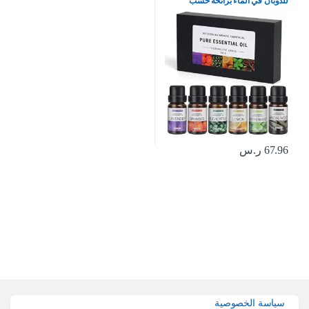
للذوبان في الماء برائحة خشب
الصندل والبرتقال الحلو واللافندر
والاوكالبتوس والليمون والنعناع من
سكاي تاتش، 6 قطع × 10 مل
67.96
ر.س
Brands Carouse
سياسة الخصوصية