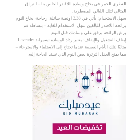
العطري الخبير في بخاخ وسادة اللافندر الخاص بنا – الترياق
المثالي لتلك الليالي المضطربة.
سهل الاستخدام: يأتي في 3.38 اونصة سائلة. زجاجة، بخاخ النوم
برائحة اللافندر للبالغين سهل الاستخدام للغاية – ببساطة قم
برش الرائحة برفق على وسادتك قبل النوم.
إيقاف التشغيل والإيقاف: يعتبر رذاذ الوسادة تيسيراند Lavender
مثاليًا لتلك الأيام العصيبة عندما تحتاج إلى الاستلقاء والاسترخاء –
مما يمنح العقل الثرثرة بعض النوم الذي تشتد الحاجة إليه.