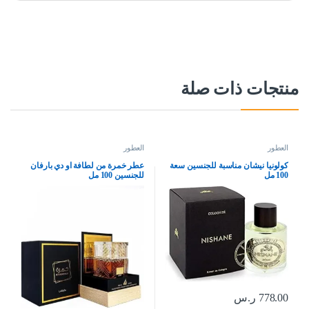
منتجات ذات صلة
العطور
العطور
كولونيا نيشان مناسبة للجنسين سعة
عطر خمرة من لطافة او دي بارفان
100 مل
للجنسين 100 مل
778.00
ر.س