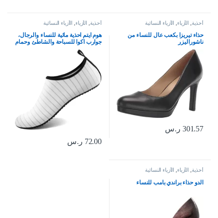
أحذية
,
الأزياء
,
الأزياء النسائية
أحذية
,
الأزياء
,
الأزياء النسائية
حذاء تيريزا بكعب عال للنساء من
هوم ايتم احذية مائية للنساء والرجال،
ناشوراليزر
جوارب اكوا للسباحة والشاطئ وحمام
السباحة والنهر سهلة الارتداء وسريعة
الجفاف للعطلات والرحلات البحرية
من ملحقات اساسيات اليوجا والكاياك
301.57
ر.س
72.00
ر.س
أحذية
,
الأزياء
,
الأزياء النسائية
الدو حذاء براندي بامب للنساء