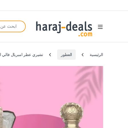
Search for:
Open
الرئيسية
العطور
تشيري عطر امبريال فالي او دي بارفيوم ٩٠ مل، رويال برايف ذه