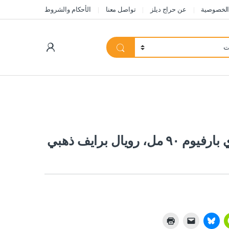
الخصوصية
عن حراج ديلز
تواصل معنا
الأحكام والشروط
My Account
تشيري عطر امبريال فالي او دي بارفيوم ٩٠ مل، رويال برايف ذهبي