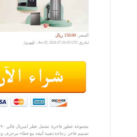
السعر:
(بتاريخ Jun 03, 2026 07:26:03 UTC –
للمزيد
)
مجموعة عطور فاخرة: تشمل عطر امبريال فالي ٩٠ مل وعطر رويال برايف الذهبي ١٠٠ مل من تشيري
تصميم فاخر: زجاجة ذهبية أنيقة مع غطاء مزخرف وع