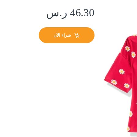
46.30
ر.س
شراء الآن