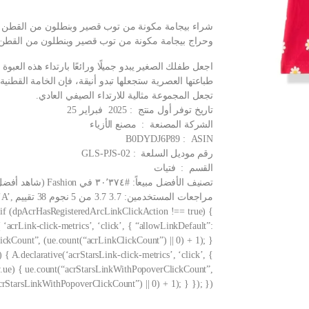
وحراج بيجامة مكونة من توب قصير وبنطلون من القطن مط
طباعتها العصرية ستجعلها تبدو أنيقة، فإن الخامة القطني
تجعل المجموعة مثالية للارتداء الصيفي العادي.
تاريخ توفر أول منتج ‏ : ‎ 2025 فبراير 25
الشركة المصنعة ‏ : ‎ مصنع الأزياء
ASIN ‏ : ‎ B0DYDJ6P89
رقم موديل السلعة ‏ : ‎ GLS-PJS-02
القسم ‏ : ‎ فتيات
تصنيف الأفضل مبيعاً: #٣٠٬٣٧٤ في Fashion (شاهد أفضل 100 في Fashion) #٢٠ في Girls’ Pajama Sets
مراجعا
{ if (dpAcrHasRegisteredArcLinkClickAction !== true) {
‘acrLink-click-metrics’, ‘click’, { “allowLinkDefault”:
lickCount”, (ue.count(“acrLinkClickCount”) || 0) + 1); }
 { A.declarative(‘acrStarsLink-click-metrics’, ‘click’, {
ow.ue) { ue.count(“acrStarsLinkWithPopoverClickCount”,
crStarsLinkWithPopoverClickCount”) || 0) + 1); } }); });