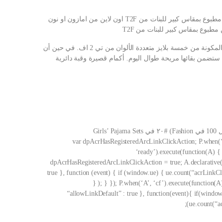
شراء بيجامة مكونة من توب قصير وبنطلون من القطن مطبوع بمقاس كبير للبنات من T2F اون لاين من امازون او نون
بوع بمقاس كبير للبنات من T2F
اجعل طفلك الصغير يبدو جميلًا ورائعًا بارتداء هذه العبوة المكونة من خمسة بلايز متعددة الألوان من تي 2 اف. في حين أن
ة ستضمن بقائها مريحة طوال اليوم. أكمام قصيرة وقبة دائرية
ت المستخدمين: 3.7 3.7 من 5 نجوم 38 تقييم var dpAcrHasRegisteredArcLinkClickAction; P.when(‘A’,
‘ready’).execute(function(A) 
dpAcrHasRegisteredArcLinkClickAction = true; A.declarative( 
true }, function (event) { if (window.ue) { ue.count(“acrLinkC
} ); } }); P.when(‘A’, ‘cf’).execute(function(A)
“allowLinkDefault” : true }, function(event){ if(wind
(ue.count(“a