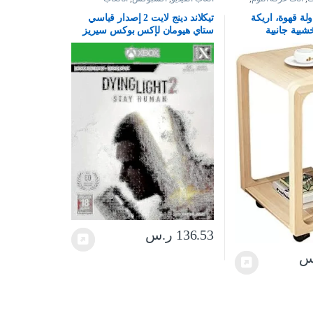
ولة قهوة، اريكة
تيكلاند دينج لايت 2 إصدار قياسي
شبية جانبية
ستاي هيومان لإكس بوكس سيريز
كن وبجانب السرير
إكس بوكس وان
136.53
ر.س
س