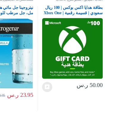
بالبشرة
بطاقة هدايا اكس بوكس | 100 ريال
سعودي | قسيمة رقمية | Xbox One
مل، جل مرطب للوج
سلسلة S | X وويندوز | (كود
ترطيب كامل للعناية 
التحميل) – حساب المملكة العربية
حمض الهيالورونيك، 
السعودية
غير كوميدوغينيك، و
الجافة – قد يختلف ا
نيوتريجينا
50.00
ر.س
23.95
ر.س
0.95