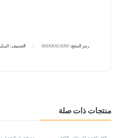
رمز المنتج:
B0D6KXGBJM
التصنيف:
المكي
منتجات ذات صلة
ألعاب الفيديو
,
اكسبوكس
,
الألعاب
مستحضرات التجميل
,
من