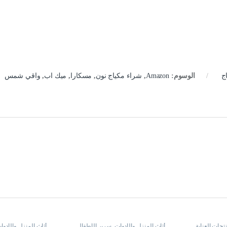
اج
الوسوم:
Amazon
,
شراء مكياج نون
,
مسكارا
,
ميك اب
,
واقي شمس
تجات العناية
أثاث المنزل والأدوات
,
سرير الأطفال
أثاث المنزل والأدوا