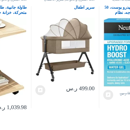
طاولة السرير
نيتروجينا جل مائي هيدرو بوست، 50
سرير اطفال
طاولة جانبية، طا
ه، نظام
متحركة، خزانة خ
بالبشرة مع
بعجلات، طالوة ر
خفيف الوزن،
(اللون: ستايل 1)
مناسب للبشرة
لتغليف، من
499.00
ر.س
5
ر.س
1,039.98
ر.