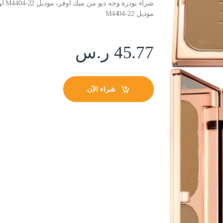
شراء
موديل 22-M4404
45.77
ر.س
شراء الآن