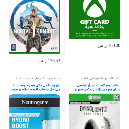
100.00
ر.س
136.53
ر.س
ألعاب الفيديو
,
اكسبوكس
,
الألعاب
مستحضرات التجميل
,
منتجات العناية
بالبشرة
تيكلاند دينج لايت 2 إصدار قياسي
نيتروجينا جل مائي هيدرو بوست، 50
ستاي هيومان لإكس بوكس سيريز
مل، جل مرطب للوجه، نظام ترطيب
إكس بوكس وان
كامل للعناية بالبشرة مع حمض
الهيالورونيك، خفيف الوزن، غير
كوميدوغينيك، ومناسب للبشرة
الجافة – قد يختلف التغليف، من
نيوتريجينا