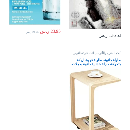
23.95
ر.س
50.95
ر.س
136.53
ر.س
أثاث المنزل والأدوات
,
اثاث غرفة النوم
,
طاولة السرير
طاولة جانبية، طاولة قهوة، اريكة
متحركة، خزانة خشبية جانبية بعجلات،
طالوة ركن وبجانب السرير (اللون:
ستايل 1)