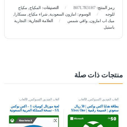
رمز المنتج:
B07L7R31H7
التصنيفات:
المكياج
,
مكياج
للوجه
الوسوم:
امازون السعودية
,
شراء مكياج
,
مسكارا
,
ميك اب امازون
,
واقي شمس
العلامة التجارية:
التجارية
باستيل
منتجات ذات صلة
ألعاب الفيديو
,
اكسبوكس
,
الألعاب
ألعاب الفيديو
,
اكسبوكس
,
الألعاب
بطاقة هدايا اكس بوكس | 50 ريال
لعبة مورتال كومبات 1 – اكس بوكس
سعودي | قسيمة رقمية | Xbox One
SX – نسخة المملكة العربية السعودية
سلسلة S | X وويندوز | (كود التحميل)
– حساب المملكة العربية السعودية