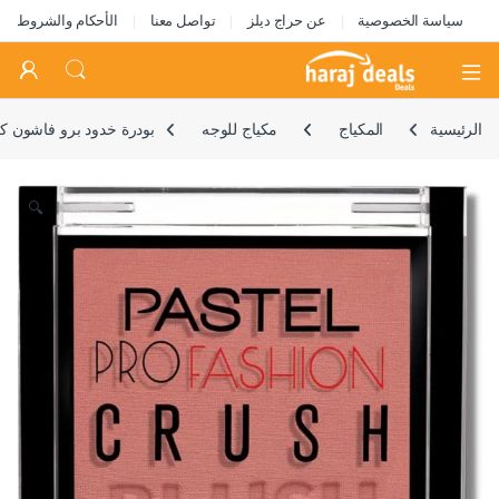
سياسة الخصوصية
عن حراج ديلز
تواصل معنا
الأحكام والشروط
Open
الرئيسية
المكياج
مكياج للوجه
بودرة خدود برو فاشون كر
🔍