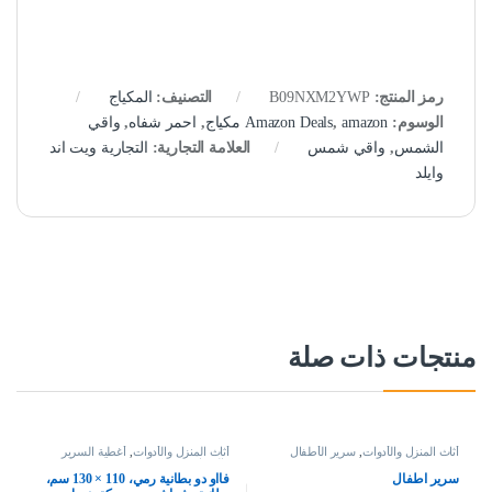
رمز المنتج:
B09NXM2YWP
التصنيف:
المكياج
الوسوم:
amazon مكياج
,
Amazon Deals
,
احمر شفاه
,
واقي
الشمس
,
واقي شمس
العلامة التجارية:
التجارية ويت اند
وايلد
منتجات ذات صلة
أثاث المنزل والأدوات
,
سرير الأطفال
أثاث المنزل والأدوات
,
أغطية السرير
والوسائد
سرير اطفال
فااو دو بطانية رمي، 110 × 130 سم،