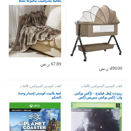
بطانية بشراشيب محبوكة بنمط
بوهيمي، بطانية تكييف الهواء الصيفية،
بطانية قيلولة، بطانية للسكن الجامعي
للكنبة والتخييم والاقامة المنزلية
والسفر، نمط 2
67.89
ر.س
499.00
ر.س
ألعاب الفيديو
,
اكسبوكس
,
الألعاب
ألعاب الفيديو
,
اكسبوكس
,
الألعاب
ريزدنت إيفل فيليدج – (إكس بوكس
لعبة بلانيت كوستر: إصدار وحدة
وان / إكس بوكس سيريس إكس
التحكم
بوكس إكس بوكس إكس | إس إس