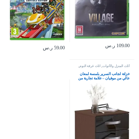
109.00
ر.س
59.00
ر.س
أثاث المنزل والأدوات
,
اثاث غرفة النوم
,
طاولة السرير
خزانة لجانب السرير بلمسة لمعان
عالي من موفيان – علامة تجارية من
حراج، بلون اسود وجوزي – مقاس 56
× 40 × 36 سم، خشب مُصنع