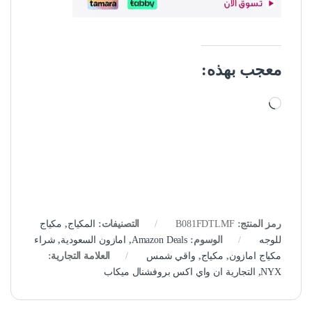
معجب بهذه:
جاري التحميل…
رمز المنتج:
B081FDTLMF
التصنيفات:
المكياج
,
مكياج
للوجه
الوسوم:
Amazon Deals
,
امازون السعودية
,
شراء
مكياج امازون
,
مكياج
,
واقي شمس
العلامة التجارية:
NYX
,
التجارية ان واي اكس بروفشنال ميكاب