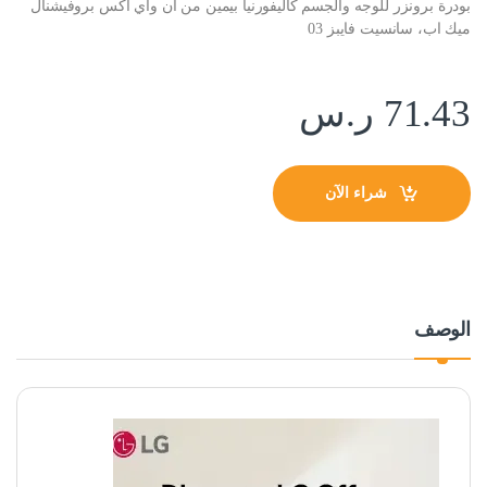
بودرة برونزر للوجه والجسم كاليفورنيا بيمين من ان واي اكس بروفيشنال
ميك اب، سانسيت فايبز 03
71.43
ر.س
شراء الآن
الوصف