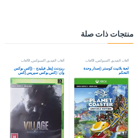
منتجات ذات صلة
ألعاب الفيديو
,
اكسبوكس
,
الألعاب
ألعاب الفيديو
,
اكسبوكس
,
الألعاب
لعبة بلانيت كوستر: إصدار وحدة
ريزدنت إيفل فيليدج – (إكس بوكس
التحكم
وان / إكس بوكس سيريس إكس
بوكس إكس بوكس إكس | إس إس