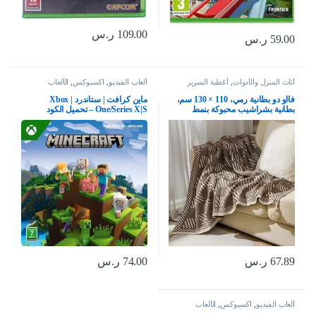
109.00
ر.س
59.00
ر.س
أثاث المنزل والأدوات
,
أغطية السرير
ألعاب الفيديو
,
اكسبوكس
,
الألعاب
والوسائد
فااو دو بطانية رمي، 110 × 130 سم،
ماين كرافت | ستاندرد | Xbox
بطانية بشراشيب محبوكة بنمط
One/Series X|S – تحميل الكود
بوهيمي، بطانية تكييف الهواء الصيفية،
بطانية قيلولة، بطانية للسكن الجامعي
للكنبة والتخييم والاقامة المنزلية
والسفر، نمط 2
67.89
ر.س
74.00
ر.س
ألعاب الفيديو
,
اكسبوكس
,
الألعاب