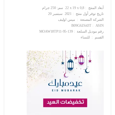
أبعاد المنتج ‏ : ‎ 22 x 19 x 0,8 سم; 250 جرام
تاريخ توفر أول منتج ‏ : ‎ 2021 سبتمبر 20
الشركة المصنعة ‏ : ‎ ميس اوليف
ASIN ‏ : ‎ B09G6Z643T
رقم موديل السلعة ‏ : ‎ MOAW18TP11-95-139
القسم ‏ : ‎ للنساء