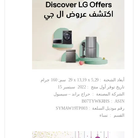
أبعاد الشحنة ‏ : ‎ 29 x 13,19 x 5,29 سم; 160 جرام
تاريخ توفر أول منتج ‏ : ‎ 2022 سبتمبر 15
الشركة المصنعة ‏ : ‎ حراج براند – سيمبول
ASIN ‏ : ‎ B07TYWKRHS
رقم موديل السلعة ‏ : ‎ SYMAW19TP003
القسم ‏ : ‎ نساء