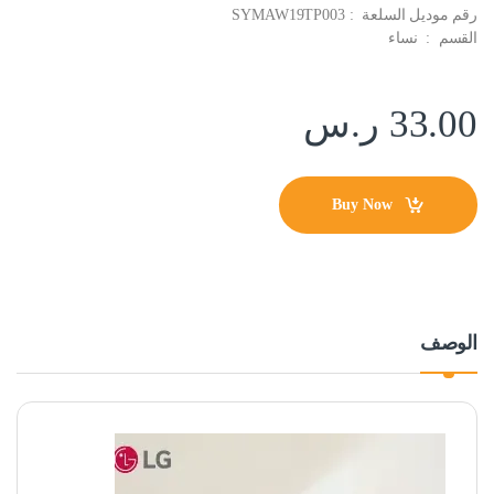
رقم موديل السلعة ‏ : ‎ SYMAW19TP003
القسم ‏ : ‎ نساء
33.00
ر.س
Buy Now
الوصف