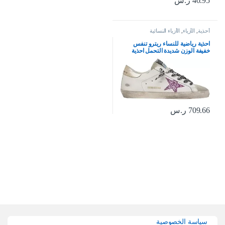
40.95
ر.س
أحذية
,
الأزياء
,
الأزياء النسائية
احذية رياضية للنساء ريترو تنفس
خفيفة الوزن شديدة التحمل احذية
رياضية جلدية غير رسمية من جولدن
جوس
709.66
ر.س
Brands Carouse
سياسة الخصوصية