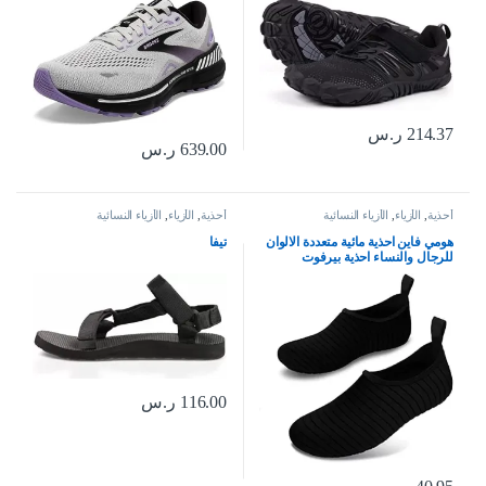
214.37
ر.س
639.00
ر.س
أحذية
,
الأزياء
,
الأزياء النسائية
أحذية
,
الأزياء
,
الأزياء النسائية
هومي فاين احذية مائية متعددة الالوان
تيفا
للرجال والنساء احذية بيرفوت
للشاطئ وحمام السباحة للاولاد
والبنات، احذية مائية سريعة الجفاف
لليوجا وركوب الامواج والسباحة
والرياضات المائية
116.00
ر.س