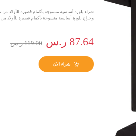
وحراج بلوزة أساسية منسوجة بأكمام قصيرة للأولاد من تومي
87.64
ر.س
119.00
ر.س
شراء الآن