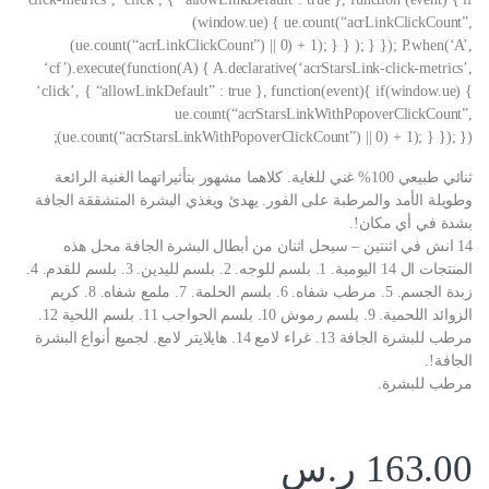
(window.ue) { ue.count(“acrLinkClickCount”,
(ue.count(“acrLinkClickCount”) || 0) + 1); } } ); } }); P.when(‘A’,
‘cf’).execute(function(A) { A.declarative(‘acrStarsLink-click-metrics’,
‘click’, { “allowLinkDefault” : true }, function(event){ if(window.ue) {
ue.count(“acrStarsLinkWithPopoverClickCount”,
(ue.count(“acrStarsLinkWithPopoverClickCount”) || 0) + 1); } }); });
ثنائي طبيعي 100% غني للغاية. كلاهما مشهور بتأثيراتهما الغنية الرائعة
وطويلة الأمد والمرطبة على الفور. يهدئ ويغذي البشرة المتشققة الجافة
بشدة في أي مكان!.
14 انش في اثنتين – سيحل اثنان من أبطال البشرة الجافة محل هذه
المنتجات ال 14 اليومية. 1. بلسم للوجه. 2. بلسم لليدين. 3. بلسم للقدم. 4.
زبدة الجسم. 5. مرطب شفاه. 6. بلسم الحلمة. 7. ملمع شفاه. 8. كريم
الزوائد اللحمية. 9. بلسم رموش 10. بلسم الحواجب 11. بلسم اللحية 12.
مرطب للبشرة الجافة 13. غراء لامع 14. هايلايتر لامع. لجميع أنواع البشرة
الجافة!.
مرطب للبشرة.
163.00
ر.س