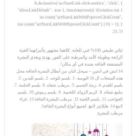
A.declarative(‘acrStarsLink-click-metrics’, ‘click’, {
“allowLinkDefault” : true }, function(event){ if(window.ue) {
ue.count(“acrStarsLinkWithPopoverClickCount”,
(ue.count(“acrStarsLinkWithPopoverClickCount”) || 0) + 1); }
}); });
ثنائي طبيعي 100% غني للغاية. كلاهما مشهور بتأثيراتهما الغنية
الرائعة وطويلة الأمد والمرطبة على الفور. يهدئ ويغذي البشرة
المتشققة الجافة بشدة في أي مكان!.
14 انش في اثنتين – سيحل اثنان من أبطال البشرة الجافة محل
هذه المنتجات ال 14 اليومية. 1. بلسم للوجه. 2. بلسم لليدين. 3.
بلسم للقدم. 4. زبدة الجسم. 5. مرطب شفاه. 6. بلسم الحلمة. 7.
ملمع شفاه. 8. كريم الزوائد اللحمية. 9. بلسم رموش 10. بلسم
الحواجب 11. بلسم اللحية 12. مرطب للبشرة الجافة 13. غراء
لامع 14. هايلايتر لامع. لجميع أنواع البشرة الجافة!.
مرطب للبشرة.