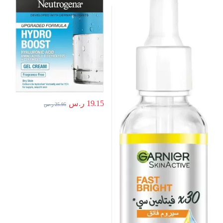
للأنثى، 30 ملليلتر، للأنثى، للأنثى
كوميدوغينيك، ومناسب للبشرة
الحساسة.، من نيوتريجينا
19.15
ر.س
25.95
ر.س