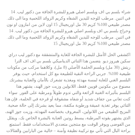
شراء بلسم بي اف وبلسم اصلي هيرو للبشرة الجافة من دكتور ليب. 14
في اثنين. مرطب للوجه لليدين الشفاه وكريم الزوائد اللحمية وما الى ذلك.
مصدر طبيعي 100% كريم 30 مل اوريجينال 15 اون لاين من امازون او نون
وحراج بلسم بي اف وبلسم اصلي هيرو للبشرة الجافة من دكتور ليب. 14
في اثنين. مرطب للوجه لليدين الشفاه وكريم الزوائد اللحمية وما الى ذلك.
مصدر طبيعي 100% كريم 30 مل اوريجينال 15
اكتشفي الحل الأمثل للبشرة الجافة للغاية والمتشققة مع دكتور ليب دراي
سكين هيروز ديو. يتضمن هذا الثنائي الديناميكي بلسم بي اف اف الترا
ريتش (30 مل) وبلسم الحلمة الأصلي (8 مل)، وكلاهما مركب من مكونات
طبيعية 100%. جربي الراحة النقية للطبيعة مع كل استخدام، حيث يوفر
البلسم الغني للغاية لمسة مهدئة ومغذية تشعرك بالأمان والعناية ببشرتك.
مصنوع من مكونين قويين فقط، اللانولين وزيت جوز الهند، يشتهر هذا
البلسم بتأثيراته الغنية الرائعة والتي تدوم طويلاً ومرطبة على الفور. سواء
كنت تعاني من جفاف شديد أو شفاه مشقوقة أو قرحة في الحلمة، فإن هذا
الثنائي يوفر تغذية عميقة ورطوبة مكثفة، مما يعيد بشرتك إلى حالة صحية.
المزيج الطبيعي من اللانولين، المعروف بخصائصه المهدئة، وزيت جوز الهند،
الذي يشتهر بقوته المرطبة، يبسط روتين العناية بالبشرة الخاص بك، ويقلل
من الفوضى ويوفر الوقت مع منتجين متعددي الاستخدامات فقط. استمتع
براحة البال التي تأتي مع تركيبة نظيفة وآمنة – خالية من البارابين والفثالات