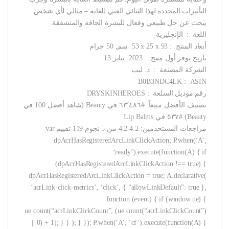
التأثيرات المجددة لهذا الثنائي الغني للغاية – مثالي لأي شخص
يبحث عن حل طبيعي وفعال للبشرة الجافة والمتشققة.
اللغة ‏ : ‎ الإنجليزية
أبعاد المنتج ‏ : ‎ 53 x 25 x 93 سم; 50 جرام
تاريخ توفر أول منتج ‏ : ‎ 2023 يناير 13
الشركة المصنعة ‏ : ‎ د. ليب
ASIN ‏ : ‎ B0B3NDC4LK
رقم موديل السلعة ‏ : ‎ DRYSKINHEROES
تصنيف الأفضل مبيعاً: #٦٣٬٤٨٦ في Beauty (شاهد أفضل 100 في
Beauty) #٥٣٧ في Lip Balms
مراجعات المستخدمين: 4.2 4.2 من 5 نجوم 119 تقييم var
dpAcrHasRegisteredArcLinkClickAction; P.when(‘A’,
‘ready’).execute(function(A) { if
(dpAcrHasRegisteredArcLinkClickAction !== true) {
dpAcrHasRegisteredArcLinkClickAction = true; A.declarative(
‘acrLink-click-metrics’, ‘click’, { “allowLinkDefault”: true },
function (event) { if (window.ue) {
ue.count(“acrLinkClickCount”, (ue.count(“acrLinkClickCount”)
|| 0) + 1); } } ); } }); P.when(‘A’, ‘cf’).execute(function(A) {