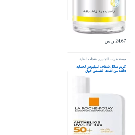
24.67
ر.س
مستحضرات التجميل
,
منتجات العناية
بالبشرة
كريم سائل شفاف انثيليوس لحماية
فائقة من اشعة الشمس فوق
البنفسجية 400 بعامل حماية 50+ من لا
روش بوزيه، سعة 50 مل، لنوع
البشرةحساسة، 50 SPF، 50.0 ملليلتر