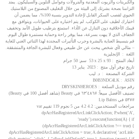
والكبريتات والزيوت المعدنية والبترولات وعوامل التلوين والسيليكون. يمتد
التزامنا بصحة بشرتك إلى البيئة من خلال التغليف المصنوع من البلاستيك
الحيوي لقصب السكر القابل لإعادة التدوير بنسبة 100%، مما يضمن أن
اختيارك لطيف على الكوكب. لم يتم اختباره على الحيوانات، ويتوافق مع
قيمك الأخلاقية دون التنازل عن الأداء. استمتع بترطيب طويل الأمد وتخفيف
الجفاف الذي لا يبهت بسرعة، مما يوفر راحة وحماية مستمرة طوال اليوم.
قم بتبسيط العناية بالبشرة وجرب التأثيرات المجددة لهذا الثنائي الغني للغاية
– مثالي لأي شخص يبحث عن حل طبيعي وفعال للبشرة الجافة والمتشققة.
اللغة ‏ : ‎ الإنجليزية
أبعاد المنتج ‏ : ‎ 53 x 25 x 93 سم; 50 جرام
تاريخ توفر أول منتج ‏ : ‎ 2023 يناير 13
الشركة المصنعة ‏ : ‎ د. ليب
ASIN ‏ : ‎ B0B3NDC4LK
رقم موديل السلعة ‏ : ‎ DRYSKINHEROES
تصنيف الأفضل مبيعاً: #٦٣٬٤٨٦ في Beauty (شاهد أفضل 100 في Beauty)
#٥٣٧ في Lip Balms
مراجعات المستخدمين: 4.2 4.2 من 5 نجوم 119 تقييم var
dpAcrHasRegisteredArcLinkClickAction; P.when(‘A’,
‘ready’).execute(function(A) { if
(dpAcrHasRegisteredArcLinkClickAction !== true) {
dpAcrHasRegisteredArcLinkClickAction = true; A.declarative( ‘acrLink-
click-metrics’, ‘click’, { “allowLinkDefault”: true }, function (event) { if