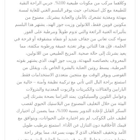
وكلاهما مركب من مكونات طبيعية 100%. جربي الراحة النقية
للطبيعة مع كل استخدام، حيث يوفر البلسم الغني للغاية لمسة
مهدئة ومغذية تشعرك بالأمان والعناية ببشرتك. مصنوع من
مكونين قويين فقط، اللانولين وزيت جوز الهند، يشتهر هذا البلسم
بتأثيراته الغنية الرائعة والتي تدوم طويلاً ومرطبة على الفور.
سواء كنت تعاني من جفاف شديد أو شفاه مشقوقة أو قرحة في
الحلمة، فإن هذا الثنائي يوفر تغذية عميقة ورطوبة مكثفة، مما
يعيد بشرتك إلى حالة صحية. المزيج الطبيعي من اللانولين،
المعروف بخصائصه المهدئة، وزيت جوز الهند، الذي يشتهر بقوته
المرطبة، يبسط روتين العناية بالبشرة الخاص بك، ويقلل من
الفوضى ويوفر الوقت مع منتجين متعددي الاستخدامات فقط.
استمتع براحة البال التي تأتي مع تركيبة نظيفة وآمنة – خالية من
البارابين والفثالات والكبريتات والزيوت المعدنية والبترولات
وعوامل التلوين والسيليكون. يمتد التزامنا بصحة بشرتك إلى
البيئة من خلال التغليف المصنوع من البلاستيك الحيوي لقصب
السكر القابل لإعادة التدوير بنسبة 100%، مما يضمن أن اختيارك
لطيف على الكوكب. لم يتم اختباره على الحيوانات، ويتوافق مع
قيمك الأخلاقية دون التنازل عن الأداء. استمتع بترطيب طويل
الأمد وتخفيف الجفاف الذي لا يبهت بسرعة، مما يوفر راحة
وحماية مستمرة طوال اليوم. قم بتبسيط العناية بالبشرة وجرب