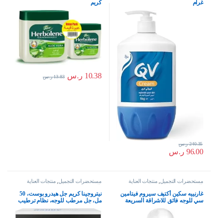
غرام
كريم
10.38
ر.س
13.83
ر.س
240.35
ر.س
96.00
ر.س
مستحضرات التجميل
,
منتجات العناية
مستحضرات التجميل
,
منتجات العناية
بالبشرة
بالبشرة
غارنييه سكين أكتيف سيروم فيتامين
نيتروجينا كريم جل هيدرو بوست، 50
سي للوجه فائق للاشراقة السريعة
مل، جل مرطب للوجه، نظام ترطيب
ضد البقع ب X30 فيتامين سي*و
كامل للعناية بالبشرة مع حمض
نياسيناميد، لنوع البشرة كل الأنواعة،
الهيالورونيك، خفيف الوزن، غير