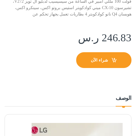
فولت 100 مللي امبير في الساعة من سيسيسيب لدبليو ال تويز V272،
تشيرسون CX-10 ميني كوادكوبتر استيس بروتو اكس، سينكرو اكس،
هوبسان Q4 نانو كوادكوبتر 4 بطاريات تعمل بجهاز تحكم عن
246.83
ر.س
شراء الآن
الوصف