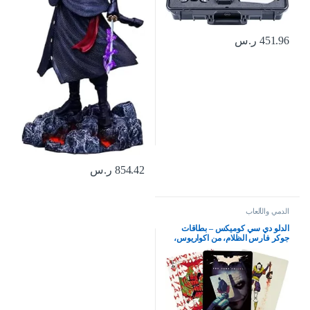
451.96
ر.س
854.42
ر.س
الدمي والألعاب
الدلو دي سي كوميكس – بطاقات
جوكر فارس الظلام، من اكواريوس،
طفل