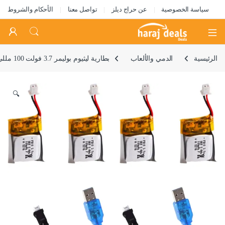
سياسة الخصوصية
عن حراج ديلز
تواصل معنا
الأحكام والشروط
Open
الرئيسية
الدمي والألعاب
بطارية ليثيوم بوليمر 3.7 فولت 100 مللي امبير في الساعة من سيسيسيب لدبليو ال تويز V272، تشيرسون CX-10 ميني كوادكوبتر استيس بروتو اكس، سينكرو اكس، هوبسان Q4 نانو كوادكوبتر 4 بطاريات تعمل بجهاز تحكم عن
🔍