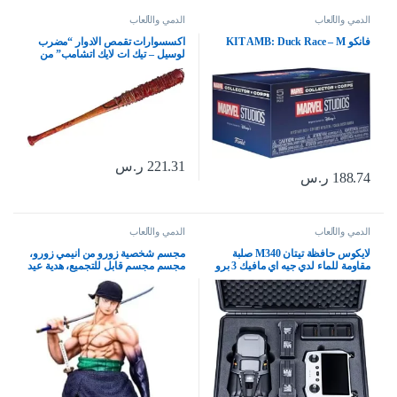
الدمي والألعاب
الدمي والألعاب
فانكو KIT AMB: Duck Race – M
اكسسوارات تقمص الادوار “مضرب
لوسيل – تيك ات لايك اتشامب” من
مسلسل ذي والكينج ديد من
ماكفارلين تويز، بلاستيك
221.31
ر.س
188.74
ر.س
الدمي والألعاب
الدمي والألعاب
لايكوس حافظة تيتان M340 صلبة
مجسم شخصية زورو من انيمي زورو،
مقاومة للماء لدي جيه اي مافيك 3 برو
مجسم مجسم قابل للتجميع، هدية عيد
ودي جيه اي ار سي، تدعم حبل دي جيه
ميلاد 19.69 انش، بلاستيك بي في سي
اي ار سي [حافظة فقط]، اسود،
M3p+dji Rc, أسود, M3p+dji RC