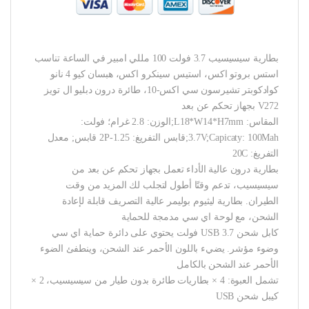
بطارية سيسيسيب 3.7 فولت 100 مللي امبير في الساعة تناسب
استس بروتو اكس، استيس سينكرو اكس، هبسان كيو 4 نانو
كوادكوبتر تشيرسون سي اكس-10، طائرة درون دبليو ال تويز
V272 بجهاز تحكم عن بعد
المقاس: L18*W14*H7mm;الوزن: 2.8 غرام؛ فولت:
3.7V;Capicaty: 100Mah;قابس التفريغ: 1.25-2P قابس; معدل
التفريغ: 20C
بطارية درون عالية الأداء تعمل بجهاز تحكم عن بعد من
سيسيسيب، تدعم وقتًا أطول لتجلب لك المزيد من وقت
الطيران. بطارية ليثيوم بوليمر عالية التصريف قابلة لإعادة
الشحن، مع لوحة اي سي مدمجة للحماية
كابل شحن USB 3.7 فولت يحتوي على دائرة حماية اي سي
وضوء مؤشر. يضيء باللون الأحمر عند الشحن، وينطفئ الضوء
الأحمر عند الشحن بالكامل
تشمل العبوة: 4 × بطاريات طائرة بدون طيار من سيسيسيب، 2 ×
كيبل شحن USB