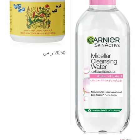
20.50
ر.س