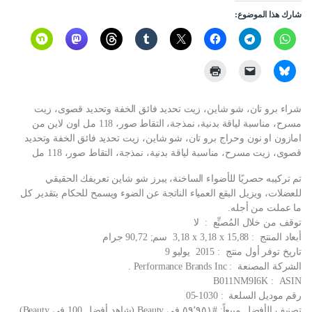
شارك هذا الموضوع:
شراء برو تان، شو شاين، زيت تحديد فائق الخفة وتحديد قصوى، زيت
مسرح، مناسبة لياقة بدنية، نمذجة، التقاط صور، 118 مل اون لاين من
امازون او نون وحراج برو تان، شو شاين، زيت تحديد فائق الخفة وتحديد
قصوى، زيت مسرح، مناسبة لياقة بدنية، نمذجة، التقاط صور، 118 مل
تم تركيبه حصريًا للأضواء الساخنة، يبرز شو شاين تعريفك الحقيقي
للعضلات، ويزيل البقع العمياء الناتجة عن الضوء ويسمح للحكام بتقدير كل
ما عملت من أجله.
توقف من خلال المُصنِّع ‏ : ‎ لا
أبعاد المنتج ‏ : ‎ 3,18 x 3,18 x 15,88 سم; 90,72 جرام
تاريخ توفر أول منتج ‏ : ‎ 2015 يوليو 9
الشركة المصنعة ‏ : ‎ Performance Brands Inc.
ASIN ‏ : ‎ B011NM9I6K
رقم موديل السلعة ‏ : ‎ 05-1030
تصنيف الأفضل مبيعاً: #٥٩٬٩٥١ في Beauty (شاهد أفضل 100 في Beauty)