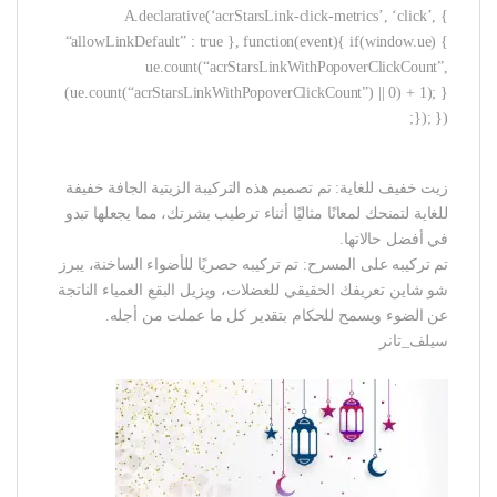
A.declarative(‘acrStarsLink-click-metrics’, ‘click’, {
“allowLinkDefault” : true }, function(event){ if(window.ue) {
ue.count(“acrStarsLinkWithPopoverClickCount”,
(ue.count(“acrStarsLinkWithPopoverClickCount”) || 0) + 1); }
}); });
زيت خفيف للغاية: تم تصميم هذه التركيبة الزيتية الجافة خفيفة
للغاية لتمنحك لمعانًا مثاليًا أثناء ترطيب بشرتك، مما يجعلها تبدو
في أفضل حالاتها.
تم تركيبه على المسرح: تم تركيبه حصريًا للأضواء الساخنة، يبرز
شو شاين تعريفك الحقيقي للعضلات، ويزيل البقع العمياء الناتجة
عن الضوء ويسمح للحكام بتقدير كل ما عملت من أجله.
سيلف_تانر