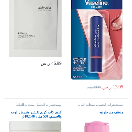
46.99
ر.س
13.95
ر.س
23.93
ر.س
مستحضرات التجميل
,
منتجات العناية
مستحضرات التجميل
,
منتجات العناية
بالبشرة
بالبشرة
منظف من جارنيه
كريم كاب كريم تقشير وتبييض الوجه
والجسم، 500 مل ، 6102540،
للجنسين، 0.5 غرامات كل الأنواع