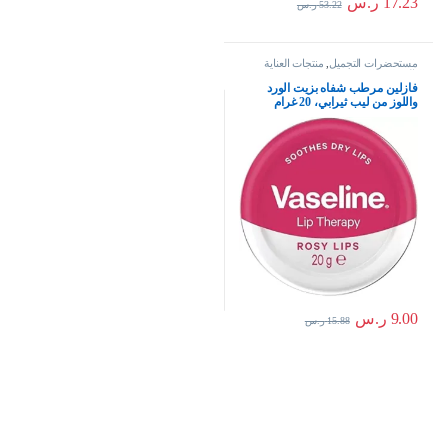
17.23
ر.س
53.22
ر.س
مستحضرات التجميل
,
منتجات العناية
بالبشرة
فازلين مرطب شفاه بزيت الورد
واللوز من ليب ثيرابي، 20 غرام
9.00
ر.س
15.88
ر.س