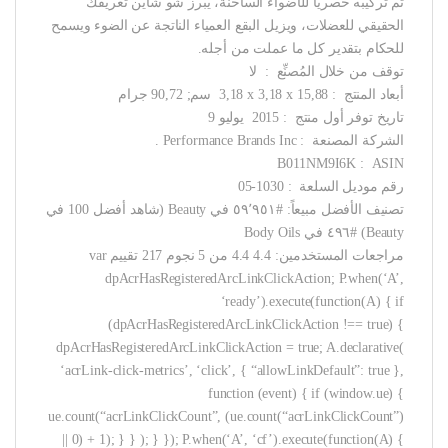
تم تركيبه حصريًا للأضواء الساخنة، يبرز شو شاين تعريفك
الحقيقي للعضلات، ويزيل البقع العمياء الناتجة عن الضوء ويسمح
للحكام بتقدير كل ما عملت من أجله.
توقف من خلال المُصنِّع ‏ : ‎ لا
أبعاد المنتج ‏ : ‎ 3,18 x 3,18 x 15,88 سم; 90,72 جرام
تاريخ توفر أول منتج ‏ : ‎ 2015 يوليو 9
الشركة المصنعة ‏ : ‎ Performance Brands Inc.
ASIN ‏ : ‎ B011NM9I6K
رقم موديل السلعة ‏ : ‎ 05-1030
تصنيف الأفضل مبيعاً: #٥٩٬٩٥١ في Beauty (شاهد أفضل 100 في
Beauty) #٤٩٦ في Body Oils
مراجعات المستخدمين: 4.4 4.4 من 5 نجوم 217 تقييم var
dpAcrHasRegisteredArcLinkClickAction; P.when(‘A’,
‘ready’).execute(function(A) { if
(dpAcrHasRegisteredArcLinkClickAction !== true) {
dpAcrHasRegisteredArcLinkClickAction = true; A.declarative(
‘acrLink-click-metrics’, ‘click’, { “allowLinkDefault”: true },
function (event) { if (window.ue) {
ue.count(“acrLinkClickCount”, (ue.count(“acrLinkClickCount”)
|| 0) + 1); } } ); } }); P.when(‘A’, ‘cf’).execute(function(A) {