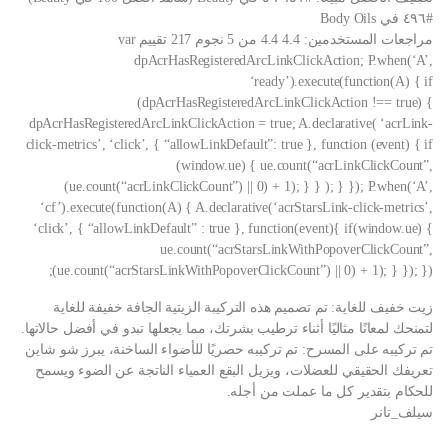
#٤٩٦ في Body Oils
مراجعات المستخدمين: 4.4 4.4 من 5 نجوم 217 تقييم var
dpAcrHasRegisteredArcLinkClickAction; P.when(‘A’,
‘ready’).execute(function(A) { if
(dpAcrHasRegisteredArcLinkClickAction !== true) {
dpAcrHasRegisteredArcLinkClickAction = true; A.declarative( ‘acrLink-
click-metrics’, ‘click’, { “allowLinkDefault”: true }, function (event) { if
(window.ue) { ue.count(“acrLinkClickCount”,
(ue.count(“acrLinkClickCount”) || 0) + 1); } } ); } }); P.when(‘A’,
‘cf’).execute(function(A) { A.declarative(‘acrStarsLink-click-metrics’,
‘click’, { “allowLinkDefault” : true }, function(event){ if(window.ue) {
ue.count(“acrStarsLinkWithPopoverClickCount”,
(ue.count(“acrStarsLinkWithPopoverClickCount”) || 0) + 1); } }); });
زيت خفيف للغاية: تم تصميم هذه التركيبة الزيتية الجافة خفيفة للغاية
لتمنحك لمعانًا مثاليًا أثناء ترطيب بشرتك، مما يجعلها تبدو في أفضل حالاتها.
تم تركيبه على المسرح: تم تركيبه حصريًا للأضواء الساخنة، يبرز شو شاين
تعريفك الحقيقي للعضلات، ويزيل البقع العمياء الناتجة عن الضوء ويسمح
للحكام بتقدير كل ما عملت من أجله.
سيلف_تانر