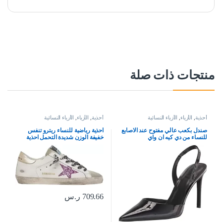
منتجات ذات صلة
أحذية
,
الأزياء
,
الأزياء النسائية
أحذية
,
الأزياء
,
الأزياء النسائية
صندل بكعب عالي مفتوح عند الاصابع
احذية رياضية للنساء ريترو تنفس
للنساء من دي كيه ان واي
خفيفة الوزن شديدة التحمل احذية
رياضية جلدية غير رسمية من جولدن
جوس
709.66
ر.س