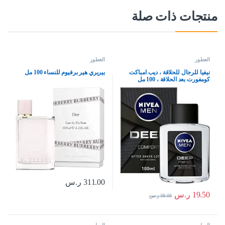
منتجات ذات صلة
العطور
العطور
نيفيا للرجال للحلاقة ، ديب امباكت
بيربري هير برفيوم للنساء 100 مل
كومفورت بعد الحلاقة ، 100 مل
311.00
ر.س
19.50
ر.س
38.00
ر.س