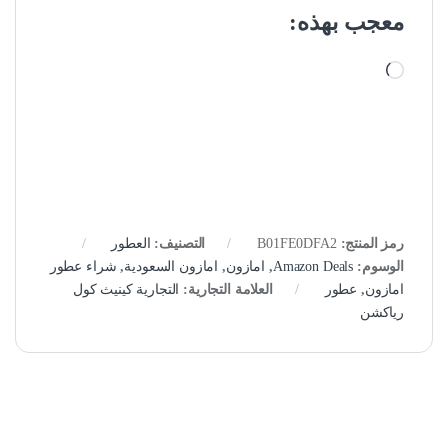
معجب بهذه:
جاري التحميل…
رمز المنتج:
B01FE0DFA2
التصنيف:
العطور
الوسوم:
Amazon Deals
,
امازون
,
امازون السعودية
,
شراء عطور
امازون
,
عطور
العلامة التجارية:
التجارية كينيث كول
رياكشن