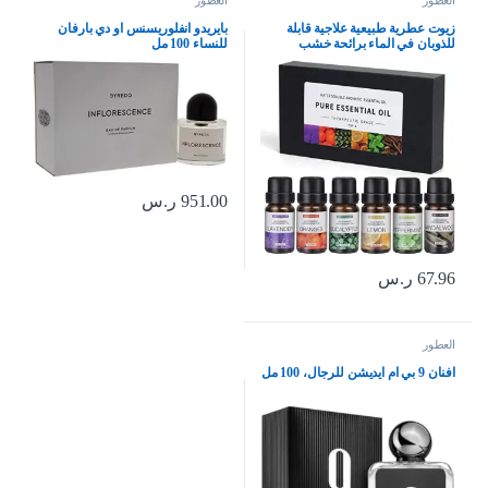
العطور
العطور
زيوت عطرية طبيعية علاجية قابلة
بايريدو انفلوريسنس او دي بارفان
للذوبان في الماء برائحة خشب
للنساء 100 مل
الصندل والبرتقال الحلو واللافندر
والاوكالبتوس والليمون والنعناع من
سكاي تاتش، 6 قطع × 10 مل
951.00
ر.س
67.96
ر.س
العطور
افنان 9 بي ام ايديشن للرجال، 100 مل