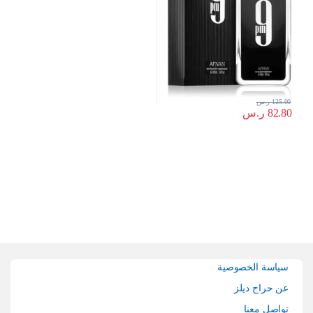
125.00
ر.س
82.80
ر.س
Brands Carouse
سياسة الخصوصية
عن حراج ديلز
تواصل معنا