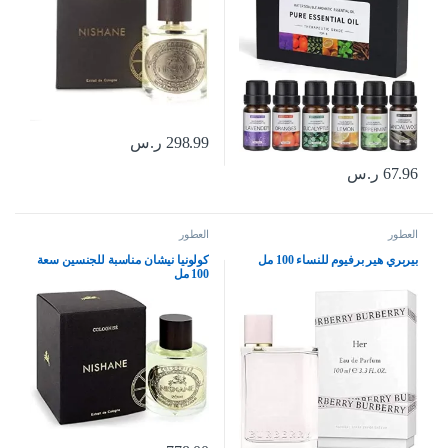
298.99
ر.س
67.96
ر.س
العطور
العطور
بيربري هير برفيوم للنساء 100 مل
كولونيا نيشان مناسبة للجنسين سعة
100 مل