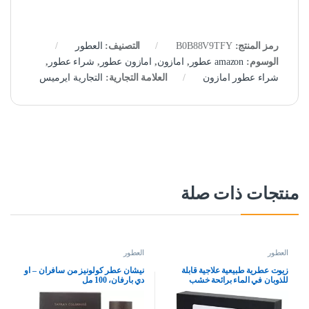
رمز المنتج:
B0B88V9TFY
التصنيف:
العطور
الوسوم:
amazon عطور
,
امازون
,
امازون عطور
,
شراء عطور
,
شراء عطور امازون
العلامة التجارية:
التجارية ايرميس
منتجات ذات صلة
العطور
العطور
زيوت عطرية طبيعية علاجية قابلة
نيشان عطر كولونيز من سافران – او
للذوبان في الماء برائحة خشب
دي بارفان، 100 مل
الصندل والبرتقال الحلو واللافندر
والاوكالبتوس والليمون والنعناع من
سكاي تاتش، 6 قطع × 10 مل