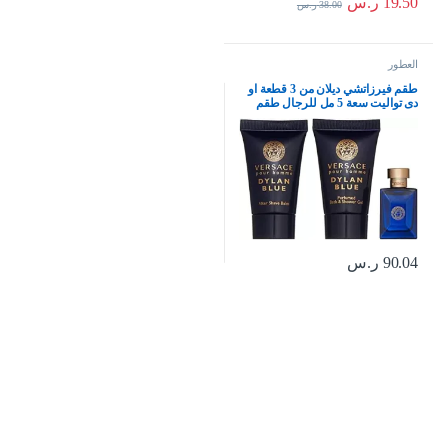
19.50
ر.س
38.00
ر.س
العطور
طقم فيرزاتشي ديلان من 3 قطعة او
دى تواليت سعة 5 مل للرجال طقم
باحجام صغيرة للرجال
90.04
ر.س