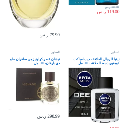
390.00
ر.س
119.00
ر.س
79.90
ر.س
العطور
العطور
نيفيا للرجال للحلاقة ، ديب امباكت
نيشان عطر كولونيز من سافران – او
كومفورت بعد الحلاقة ، 100 مل
دي بارفان، 100 مل
298.99
ر.س