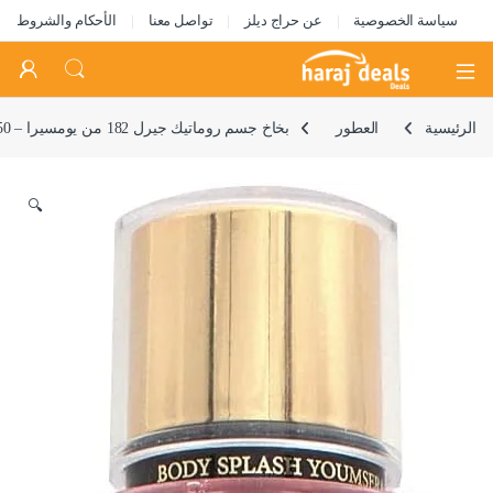
سياسة الخصوصية
عن حراج ديلز
تواصل معنا
الأحكام والشروط
Open
الرئيسية
العطور
بخاخ جسم روماتيك جيرل 182 من يومسيرا – 250 مل
🔍