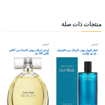
منتجات ذات صلة
العطور
العطور
عطر كوول ووتر للرجال من دافيدوف
او دي بارفان بيوتي للنساء من كالفن
– او دي تواليت
كلاين 100 مل