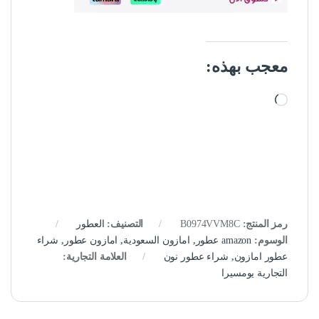
معجب بهذه:
جاري التحميل…
رمز المنتج:
B0974VVM8C
التصنيف:
العطور
الوسوم:
amazon عطور
,
امازون السعودية
,
امازون عطور
,
شراء
عطور امازون
,
شراء عطور نون
العلامة التجارية:
التجارية يومسيرا