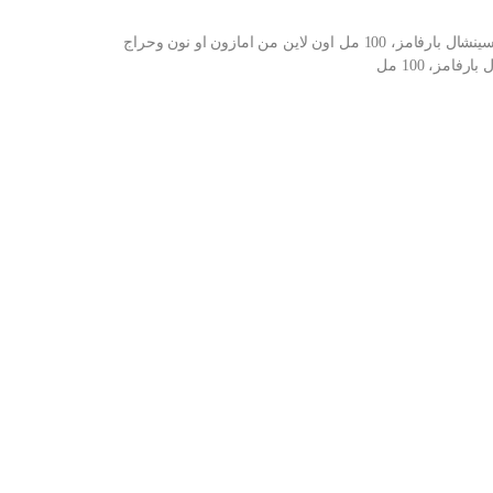
شراء بخاخ او دي بارفان نايس بيرغاموت للجنسين من اسينشال بارفامز، 100 مل اون لاين من امازون او نون وحراج
امز، 100 مل