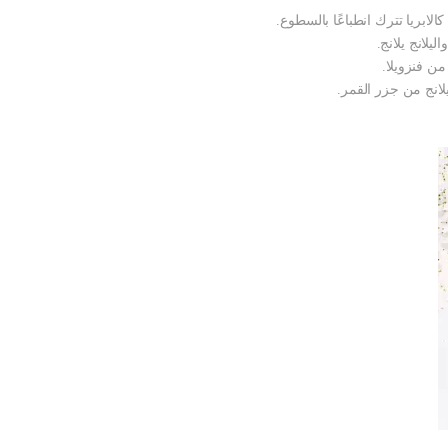
ابريا تترك انطباعًا بالسطوع.
يلانج يلانج.
ن فنزويلا.
لانج من جزر القمر.