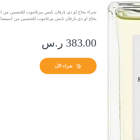
بخاخ او دي بارفان نايس بيرغاموت للجنسين من اسينشال بارف
383.00
ر.س
شراء الآن