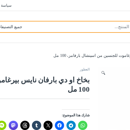
سياسة 
اموت للجنسين من اسينشال بارفامز، 100 مل
العطور
🔍
بخاخ او دي بارفان نايس بيرغا
100 مل
شارك هذا الموضوع: