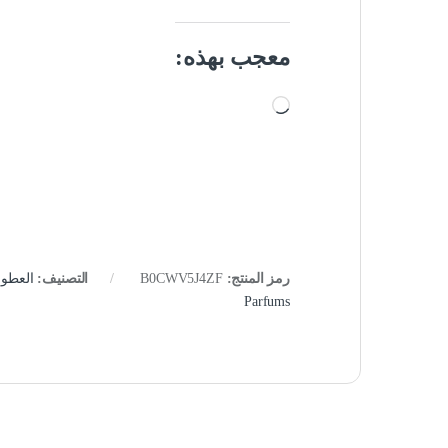
معجب بهذه:
جاري التحميل…
رمز المنتج:
B0CWV5J4ZF
التصنيف:
العطور
Parfums