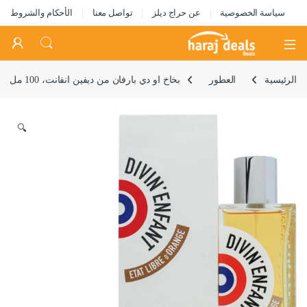
سياسة الخصوصية
عن حراج ديلز
تواصل معنا
الأحكام والشروط
Open
الرئيسية
العطور
بخاخ او دي بارفان من ديفين انفانت، 100 مل
🔍