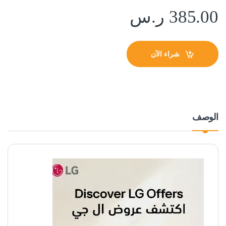
385.00
ر.س
شراء الآن
الوصف