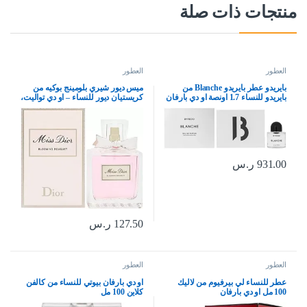
منتجات ذات صلة
العطور
العطور
بايريدو عطر بايريدو Blanche من
ميس ديور شيري بلومينج بوكيه من
بايريدو للنساء 1.7 اونصة او دي بارفان
كريستيان ديور للنساء – او دي تواليت،
بخاخ 1.7 اونصة
100 مل
931.00
ر.س
127.50
ر.س
العطور
العطور
عطر للنساء لي بيرفيوم من لاليك
او دي بارفان بيوتي للنساء من كالفن
100 مل او دي بارفان
كلاين 100 مل