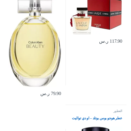
117.90
ر.س
79.90
ر.س
العطور
عطر هوجو بوس بوتلد – او دي تواليت