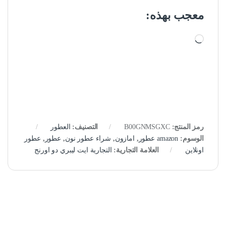
معجب بهذه:
جاري التحميل…
رمز المنتج:
B00GNMSGXC
التصنيف:
العطور
الوسوم:
amazon عطور
,
امازون
,
شراء عطور نون
,
عطور
,
عطور
اونلاين
العلامة التجارية:
التجارية ايت ليبري دو اورنج