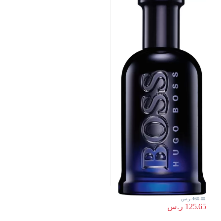
460.00
ر.س
125.65
ر.س