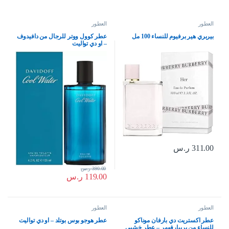
العطور
العطور
بيربري هير برفيوم للنساء 100 مل
عطر كوول ووتر للرجال من دافيدوف
– او دي تواليت
311.00
ر.س
390.00
ر.س
119.00
ر.س
العطور
العطور
عطر اكستريت دي بارفان موناكو
عطر هوجو بوس بوتلد – او دي تواليت
للنساء من بريبارفومر – عطر خشبي