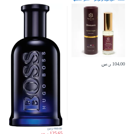
وحار من فرنسا – عطر فاخر يدوم
طويلا، 15 مل
104.00
ر.س
460.00
ر.س
125.65
ر.س