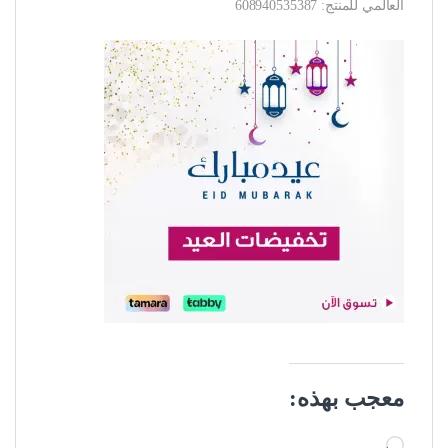
العالمي للمنتج: 608940535387
معجب بهذه:
جاري التحميل…