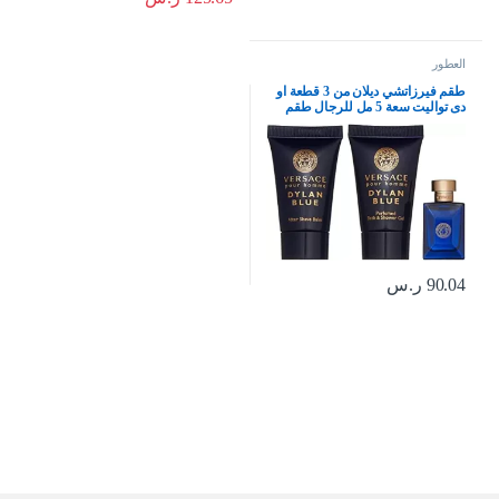
العطور
طقم فيرزاتشي ديلان من 3 قطعة او
دى تواليت سعة 5 مل للرجال طقم
باحجام صغيرة للرجال
90.04
ر.س