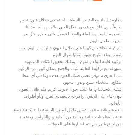
مقاومة للماء وخالية من التلطخ – استمتعي بظلال عيون تدوم
طويلاً بدون قلق مع عصي ظلال العيون بالاديوم الخاصة بنا،
المصممة لمقاومة الماء والبقع للحصول على مظهر خالٍ من
العيوب طوال اليوم
التركيبة: تحافظ تركيبتنا على ظلال العيون خالية من البقع، مما
يضمن بقاء مكياج عينيك مثاليًا طوال اليوم
تركيبة قابلة للبناء والمزج – يمكنك تحقيق الكثافة المرغوبة
بسهولة مع تركيبتنا القابلة للبناء والجمع بشكل كبير. من الرقيق
إلى الجريء، توفر عصي ظلال العيون هذه تنوعًا في أي نمط
مكياج. استخدام متين وبدون مجهود
كيفية الاستخدام: ما عليك سوى تحريك كريم قلم ظلال العيون
دون عناء على الجفون وامزجه بإسفنجة المزج و/أو أطراف
الأصابع.
نظيفة ونباتية – تتميز عصي ظلال العيون الخاصة بنا بتركيبة نظيفة
غنية بالفيتامينات. نباتية وخالية من الغلوتين والبارابين ومعتمدة
من ليبينغ باني ولم يتم اختبارها على الحيوانات.