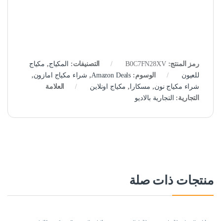
رمز المنتج:
B0C7FN28XV
التصنيفات:
المكياج
,
مكياج
للعيون
الوسوم:
Amazon Deals
,
شراء مكياج امازون
,
شراء مكياج نون
,
مسكارا
,
مكياج اونلاين
العلامة
التجارية:
التجارية بالاديو
منتجات ذات صلة