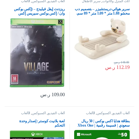
أثاث المنزل والأدوات
,
سرير الأطفال
ألعاب الفيديو
,
اكسبوكس
,
الألعاب
سرير هوائي دريمتشيزر – بتصميم دب
ريزدنت إيفل فيليدج – (إكس بوكس
محشو 1.88 متر * 1.09 متر * 89 سم،
وان / إكس بوكس سيريس إكس
من بي دبليو
بوكس إكس بوكس إكس | إس إس
148.00
ر.س
112.19
ر.س
109.00
ر.س
ألعاب الفيديو
,
اكسبوكس
,
الألعاب
ألعاب الفيديو
,
اكسبوكس
,
الألعاب
بطاقة هدايا اكس بوكس | 50 ريال
لعبة بلانيت كوستر: إصدار وحدة
سعودي | قسيمة رقمية | Xbox One
التحكم
سلسلة S | X وويندوز | (كود التحميل)
– حساب المملكة العربية السعودية