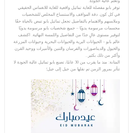
وتعلم عالية الجودة.
توفر بابو مفصلة للغاية تماثيل واقعية للغاية للانغماس الحقيقي
في كل كون. دقة المواقف والاستنساخ المخلص للشخصيات
وملابسهم والاهتمام بالتفاصيل تجعل تماثيل بابو تنبض بالحياة حقًا
مجسمات مرسومة يدويًا – جميع شخصيات بابو مرسومة يدويًا
لتوفير مستوى عالٍ جدًا من التفاصيل واللمسة النهائية. اكتشف
عالم بابو – الحيوانات البرية والحيوانات البحرية وحيوانات المزرعة
والخيول والديناصورات والفرسان والتنين والأميرات ووحيد القرن
وأكثر من ذلك بكثير..
المتانة: منذ ما يقرب من 30 عامًا، تصنع بابو تماثيل عالية الجودة لا
تتأثر بمرور الزمن تم نقلها من جيل إلى جيل؛