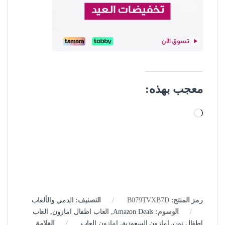
معجب بهذه:
جاري التحميل…
رمز المنتج:
B079TVXB7D
التصنيف:
الدمي والألعاب
الوسوم:
Amazon Deals
,
العاب اطفال امازون
,
العاب
اطفال نون
,
امازون السعودية
,
امازون العاب
العلامة