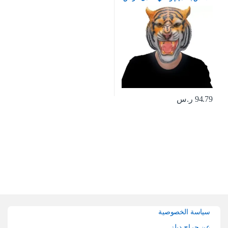
لحفلات الهالوين والكرنفالات
والحفلات التنكرية
94.79
ر.س
Brands Carouse
سياسة الخصوصية
عن حراج ديلز