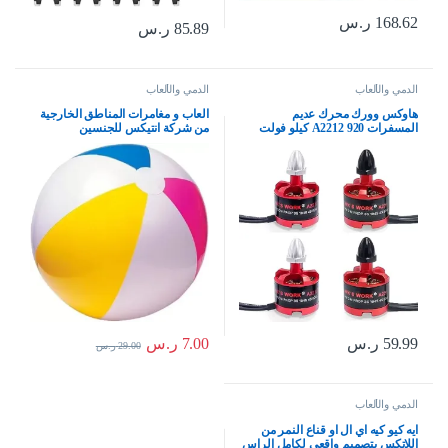
168.62
ر.س
85.89
ر.س
الدمي والألعاب
الدمي والألعاب
هاوكس وورك محرك عديم
العاب و مغامرات المناطق الخارجية
المسفرات A2212 920 كيلو فولت
من شركة انتيكس للجنسين
لموديلات الطائرات بدون طيار F330
F450 F550 X525 ذاتية الصنع
(CW*2+CCW*2)
7.00
ر.س
59.99
ر.س
29.00
ر.س
الدمي والألعاب
ايه كيو كيه اي ال او قناع النمر من
اللاتكس بتصميم واقعي لكامل الراس