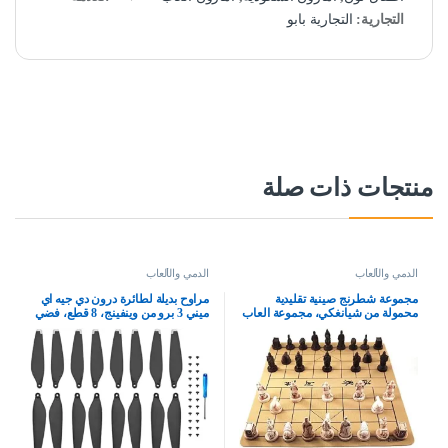
التجارية:
التجارية بابو
منتجات ذات صلة
الدمي والألعاب
الدمي والألعاب
مجموعة شطرنج صينية تقليدية
مراوح بديلة لطائرة درون دي جيه اي
محمولة من شيانغكي، مجموعة العاب
ميني 3 برو من وينفينج، 8 قطع، فضي
لوحية للسفر مع قطع شطرنج من
الراتنج ولوح شطرنج جلدي