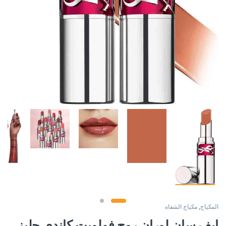
المكياج
,
مكياج الشفاه
ايف سان لوران روج فولوبت كاندي جليز