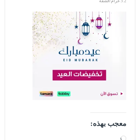
3.2 غرام/الشفة
معجب بهذه:
جاري التحميل…