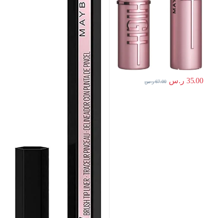
35.00
ر.س
67.00
ر.س