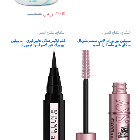
21.00
ر.س
23.00
ر.س
المكياج
,
مكياج للعيون
المكياج
,
مكياج للعيون
ميبيلين نيو يورك, لاش سنسايشونال
قلم ايلاينر سائل هايبر ايزي – مايبيلين
سكاي هاي ماسكارا، أسود
نيويورك غير لامع اسود نيويورك.،