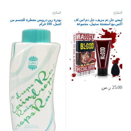
المكياج
المكياج
ايمتي جل دم مزيف، جل دم اس اف
بودرة رين دروبس معطرة للجسم من
اكس مع اسفنجة ستيبل، مجموعة
اجمل، 100 غرام
مكياج دم مزيف اس اف اكس للتخثر
في مرحلة الهالوين، مكياج الوجه
والجسم 55 غرام
25.00
ر.س