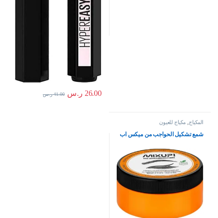
26.00
ر.س
41.00
ر.س
المكياج
,
مكياج للعيون
شمع تشكيل الحواجب من ميكس اب