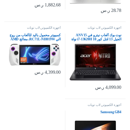
1,882.68
ر.س
28.78
ر.س
أجهزة الكمبيوتر
,
لاب توبات
أجهزة الكمبيوتر
,
لاب توبات
نوت بوك ألعاب نيترو في ANV15
كمبيوتر محمول باليد للألعاب من روج
الجيل 13 انتل كور i7-13620H 10 نواة
الي RC71L-NH019W، معالج AMD
حتى 4.90GHz/16GB DDR5/1TB
رايزن Z1 جيجابايت 16 512 SSD هارد،
6GB أنفيديا جيفورس RTX 3050/15.6
AMD راديون، ويندوز 11 هوم، 7 بوصة
بوصة FHD IPS 144Hz/ ويندوز 11 من
120 هرتز/7 مللي ثانية، زجاج غوريلا
ايسر
DXC، شاشة تعمل باللمس، من
اسس
4,399.00
ر.س
4,099.00
ر.س
أجهزة الكمبيوتر
,
لاب توبات
Samsung GB4