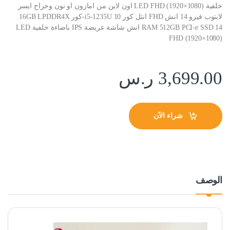
خلفية LED FHD (1920×1080) اون لاين من امازون او نون وحراج ايسر
لابتوب فيرو 14 انش FHD انتل كور i5-1235U 10-كور 16GB LPDDR4X
RAM 512GB PCI-e SSD 14 انش شاشة عريضة IPS باضاءة خلفية LED
FHD (1920×1080)
3,699.00
ر.س
شراء الآن
الوصف