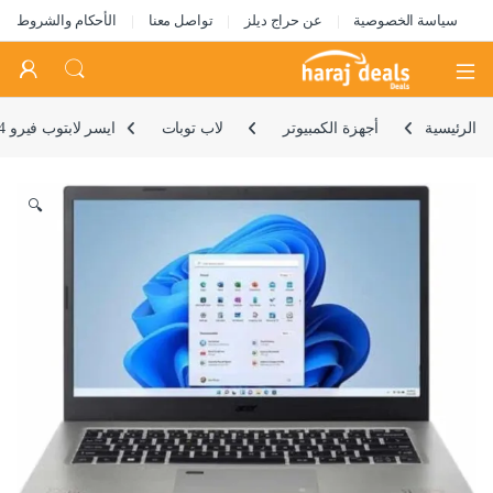
سياسة الخصوصية
عن حراج ديلز
تواصل معنا
الأحكام والشروط
Open
الرئيسية
أجهزة الكمبيوتر
لاب توبات
ايسر لابتوب فيرو 14 انش FHD انتل كور i5-1235U 10-كور 16GB LPDDR4X RAM 512GB PCI-e SSD 14 انش شاشة عريضة IPS باضاءة خلفية LED FHD (1920×1080)
🔍