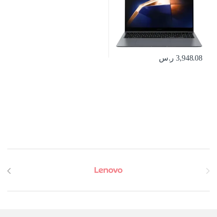
3,948.08
ر.س
Brands Carouse