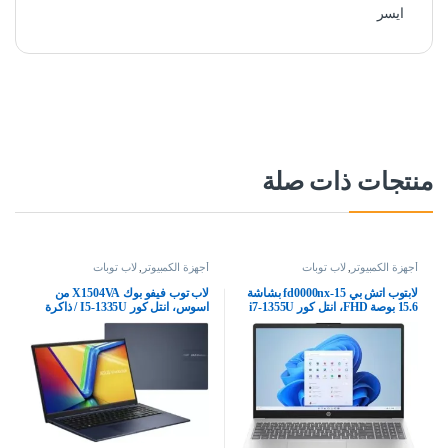
ايسر
منتجات ذات صلة
أجهزة الكمبيوتر
,
لاب توبات
أجهزة الكمبيوتر
,
لاب توبات
لابتوب اتش بي 15-fd0000nx بشاشة
لاب توب فيفو بوك X1504VA من
15.6 بوصة FHD، انتل كور i7-1355U
اسوس، انتل كور I5-1335U / ذاكرة
الجيل 13، بطاقة رسومات انتل ايريس
رام 8 جيجابايت / 512 SSD / شاشة
اكس اي، ذاكرة رام 16 جيجا، وسيط
FHD/WIN 15.6 بوصة / ويندوز 11 /
تخزين ذو حالة ثابتة 512 جيجا، ويندوز
كيبورد عربي-إنجليزي
11 هوم، فضي طبيعي – 8F1N4EA