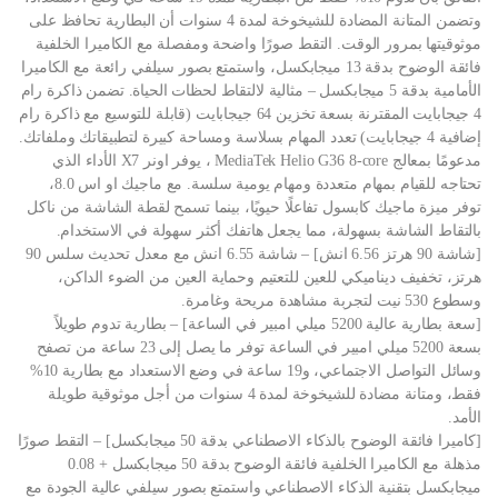
وتضمن المتانة المضادة للشيخوخة لمدة 4 سنوات أن البطارية تحافظ على
موثوقيتها بمرور الوقت. التقط صورًا واضحة ومفصلة مع الكاميرا الخلفية
فائقة الوضوح بدقة 13 ميجابكسل، واستمتع بصور سيلفي رائعة مع الكاميرا
الأمامية بدقة 5 ميجابكسل – مثالية لالتقاط لحظات الحياة. تضمن ذاكرة رام
4 جيجابايت المقترنة بسعة تخزين 64 جيجابايت (قابلة للتوسيع مع ذاكرة رام
إضافية 4 جيجابايت) تعدد المهام بسلاسة ومساحة كبيرة لتطبيقاتك وملفاتك.
مدعومًا بمعالج MediaTek Helio G36 8-core ، يوفر اونر X7 الأداء الذي
تحتاجه للقيام بمهام متعددة ومهام يومية سلسة. مع ماجيك او اس 8.0،
توفر ميزة ماجيك كابسول تفاعلًا حيويًا، بينما تسمح لقطة الشاشة من ناكل
بالتقاط الشاشة بسهولة، مما يجعل هاتفك أكثر سهولة في الاستخدام.
[شاشة 90 هرتز 6.56 انش] – شاشة 6.55 انش مع معدل تحديث سلس 90
هرتز، تخفيف ديناميكي للعين للتعتيم وحماية العين من الضوء الداكن،
وسطوع 530 نيت لتجربة مشاهدة مريحة وغامرة.
[سعة بطارية عالية 5200 ميلي امبير في الساعة] – بطارية تدوم طويلاً
بسعة 5200 ميلي امبير في الساعة توفر ما يصل إلى 23 ساعة من تصفح
وسائل التواصل الاجتماعي، و19 ساعة في وضع الاستعداد مع بطارية 10%
فقط، ومتانة مضادة للشيخوخة لمدة 4 سنوات من أجل موثوقية طويلة
الأمد.
[كاميرا فائقة الوضوح بالذكاء الاصطناعي بدقة 50 ميجابكسل] – التقط صورًا
مذهلة مع الكاميرا الخلفية فائقة الوضوح بدقة 50 ميجابكسل + 0.08
ميجابكسل بتقنية الذكاء الاصطناعي واستمتع بصور سيلفي عالية الجودة مع