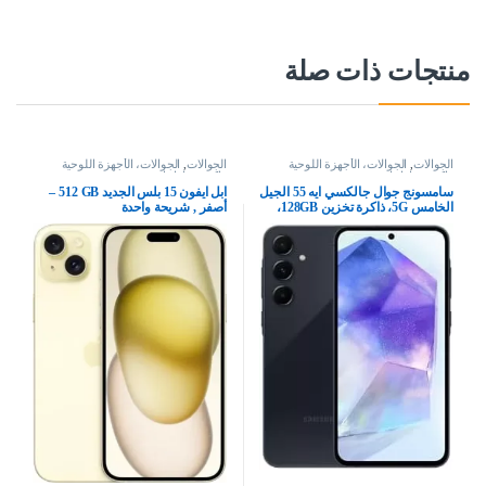
منتجات ذات صلة
الجوالات
,
الجوالات، الأجهزة اللوحية
الجوالات
,
الجوالات، الأجهزة اللوحية
وإكسسواراتها
وإكسسواراتها
سامسونج جوال جالكسي ايه 55 الجيل
ابل ايفون 15 بلس الجديد‏ GB‏ 512‏‏‏‏ –
الخامس 5G، ذاكرة تخزين 128GB،
أصفر , شريحة واحدة
ذاكرة RAM 8GB، هاتف ذكي بنظام
اندرويد، كحلي رائع (اصدار المملكة
العربية السعودية)