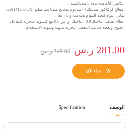
الكاميرا الأمامية بدقة 5 ميجابكسل.
[معالج اوكتاكور ميديتيك] – مدعوم بمعالج ميديا تيك هيليو G36 (MT6765X)
ثماني النواة لتعدد المهام بسلاسة وأداء فعال.
[نظام تشغيل ماجيك 8.0]: ماجيك او اس 8.0 مع كبسولة سحرية للتفاعل
الحيوي ولقطة شاشة المفصل لتجربة بديهية وسهلة الاستخدام.
281.00
ر.س
349.00
ر.س
شراء الآن
الوصف
Specification