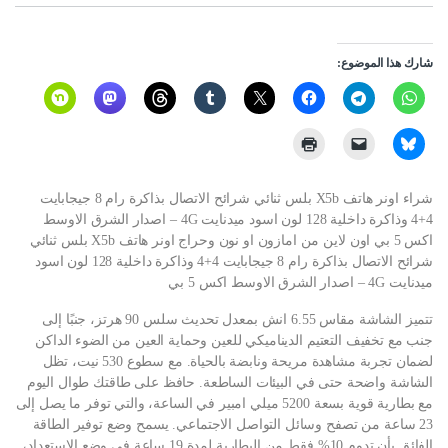
شارك هذا الموضوع:
شراء اونر هاتف X5b بلس ثنائي شرائح الاتصال بذاكرة رام 8 جيجابايت
4+4 وذاكرة داخلية 128 لون اسود ميدنايت 4G – اصدار الشرق الاوسط
اكس 5 بي اون لاين من امازون او نون وحراج اونر هاتف X5b بلس ثنائي
شرائح الاتصال بذاكرة رام 8 جيجابايت 4+4 وذاكرة داخلية 128 لون اسود
ميدنايت 4G – اصدار الشرق الاوسط اكس 5 بي
تتميز الشاشة مقاس 6.55 انش بمعدل تحديث سلس 90 هرتز، جنبًا إلى
جنب مع تخفيف التعتيم الديناميكي للعين وحماية العين من الضوء الداكن
لضمان تجربة مشاهدة مريحة ونابضة بالحياة. مع سطوع 530 نيت، تظل
الشاشة واضحة حتى في البيئات الساطعة. حافظ على طاقتك طوال اليوم
مع بطارية قوية بسعة 5200 ميلي امبير في الساعة، والتي توفر ما يصل إلى
23 ساعة من تصفح وسائل التواصل الاجتماعي. يسمح وضع توفير الطاقة
الفائق بأن تدوم 10% فقط من البطارية لمدة 19 ساعة في وضع الاستعداد،