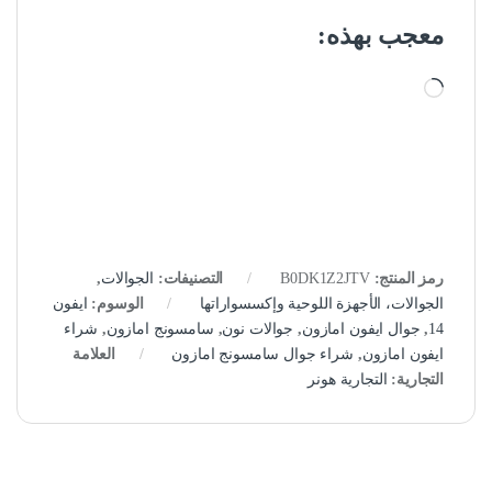
معجب بهذه:
جاري التحميل…
رمز المنتج:
B0DK1Z2JTV
التصنيفات:
الجوالات
,
الجوالات، الأجهزة اللوحية وإكسسواراتها
الوسوم:
ايفون
14
,
جوال ايفون امازون
,
جوالات نون
,
سامسونج امازون
,
شراء
ايفون امازون
,
شراء جوال سامسونج امازون
العلامة
التجارية:
التجارية هونر