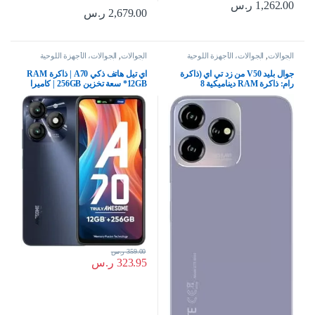
1,262.00
ر.س
2,679.00
ر.س
الجوالات
,
الجوالات، الأجهزة اللوحية
الجوالات
,
الجوالات، الأجهزة اللوحية
وإكسسواراتها
وإكسسواراتها
جوال بليد V50 من زد تي اي (ذاكرة
اي تيل هاتف ذكي A70 | ذاكرة RAM
رام: ذاكرة RAM ديناميكية 8
12GB* سعة تخزين 256GB | كاميرا
جيجابايت + 10 جيجابايت، ذاكرة روم:
سيلفي بالذكاء الاصطناعي 8MP |
256 جيجابايت)، شاشة كبيرة 6.6 بوصة
بطارية 5000mAh | شحن من النوع C
FHD+ ، الكاميرا الخلفية: 50
| شريط ديناميكي | اسود ستارليش،
ميجابكسل + 2 ميجابكسل + 2
بشريحتين
ميجابكسل،
359.00
ر.س
323.95
ر.س