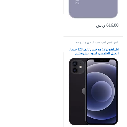
616.00
ر.س
الجوالات
,
الجوالات، الأجهزة اللوحية
وإكسسواراتها
ابل ايفون 12 مع فيس تايم، 128 جيجا،
الجيل الخامس، اسود، بشريحتين