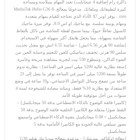
ذاكرة رام إضافية 4 جيجابايت) تعدد المهام بسلاسة ومساحة
كبيرة لتطبيقاتك وملفاتك. مدعومًا بمعالج MediaTek Helio G36 8-
core ، يوفر اونر X7 الأداء الذي تحتاجه للقيام بمهام متعددة
ومهام يومية سلسة. مع ماجيك او اس 8.0، توفر ميزة ماجيك
كابسول تفاعلًا حيويًا، بينما تسمح لقطة الشاشة من ناكل بالتقاط
الشاشة بسهولة، مما يجعل هاتفك أكثر سهولة في الاستخدام.
[شاشة 90 هرتز 6.56 انش] – شاشة 6.55 انش مع معدل تحديث
سلس 90 هرتز، تخفيف ديناميكي للعين للتعتيم وحماية العين من
الضوء الداكن، وسطوع 530 نيت لتجربة مشاهدة مريحة وغامرة.
[سعة بطارية عالية 5200 ميلي امبير في الساعة] – بطارية تدوم
طويلاً بسعة 5200 ميلي امبير في الساعة توفر ما يصل إلى 23
ساعة من تصفح وسائل التواصل الاجتماعي، و19 ساعة في وضع
الاستعداد مع بطارية 10% فقط، ومتانة مضادة للشيخوخة لمدة 4
سنوات من أجل موثوقية طويلة الأمد.
[كاميرا فائقة الوضوح بالذكاء الاصطناعي بدقة 50 ميجابكسل] –
التقط صورًا مذهلة مع الكاميرا الخلفية فائقة الوضوح بدقة 50
ميجابكسل + 0.08 ميجابكسل بتقنية الذكاء الاصطناعي واستمتع
بصور سيلفي عالية الجودة مع الكاميرا الأمامية بدقة 5
ميجابكسل.
[معالج اوكتاكور ميديتيك] – مدعوم بمعالج ميديا تيك هيليو G36