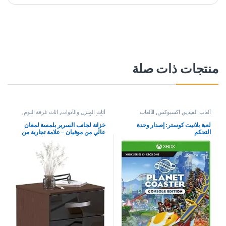
منتجات ذات صلة
ألعاب الفيديو
,
اكسبوكس
,
الألعاب
أثاث المنزل والأدوات
,
اثاث غرفة النوم
,
طاولة السرير
لعبة بلانيت كوستر: إصدار وحدة
خزانة لجانب السرير بلمسة لمعان
التحكم
عالي من موفيان – علامة تجارية من
حراج، بلون اسود وجوزي – مقاس 56
× 40 × 36 سم، خشب مُصنع