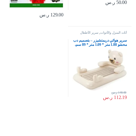
50.00
ر.س
129.00
ر.س
أثاث المنزل والأدوات
,
سرير الأطفال
سرير هوائي دريمتشيزر – بتصميم دب
محشو 1.88 متر * 1.09 متر * 89 سم،
من بي دبليو
148.00
ر.س
112.19
ر.س