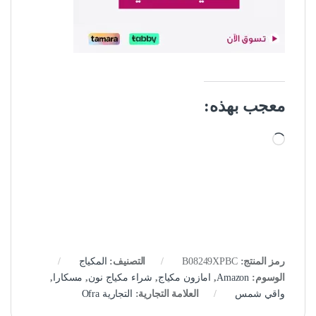
معجب بهذه:
جاري التحميل…
رمز المنتج:
B08249XPBC
التصنيف:
المكياج
الوسوم:
Amazon
,
امازون مكياج
,
شراء مكياج نون
,
مسكارا
,
واقي شمس
العلامة التجارية:
التجارية Ofra