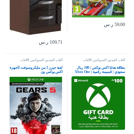
59.00
ر.س
109.71
ر.س
ألعاب الفيديو
,
اكسبوكس
,
الألعاب
ألعاب الفيديو
,
اكسبوكس
,
الألعاب
بطاقة هدايا اكس بوكس | 100 ريال
لعبة جيرز 5 من مايكروسوفت لأجهزة
سعودي | قسيمة رقمية | Xbox One
اكس بوكس ون
سلسلة S | X وويندوز | (كود التحميل)
– حساب المملكة العربية السعودية