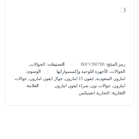
جاري التحميل…
رمز المنتج:
B0FV3987B8
التصنيفات:
الجوالات
,
الجوالات، الأجهزة اللوحية وإكسسواراتها
الوسوم:
امازون السعودية
,
ايفون 15 امازون
,
جوال ايفون امازون
,
جوالات
امازون
,
جوالات نون
,
شراء ايفون امازون
العلامة
التجارية:
التجارية انفينيكس