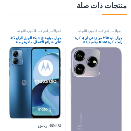
منتجات ذات صلة
الجوالات
,
الجوالات، الأجهزة اللوحية
الجوالات
,
الجوالات، الأجهزة اللوحية
وإكسسواراتها
وإكسسواراتها
جوال بليد V50 من زد تي اي (ذاكرة
جوال موتو g14 شبكة الجيل الرابع 4G
رام: ذاكرة RAM ديناميكية 8
ثنائي شرائح الاتصال، ذاكرة رام 4
جيجابايت + 10 جيجابايت، ذاكرة روم:
جيجابايت وذاكرة داخلية 128 جيجابايت
256 جيجابايت)، شاشة كبيرة 6.6 بوصة
وشاشة بدقة FHD+ بمعدل تحديث 60
FHD+ ، الكاميرا الخلفية: 50
هرتز وكاميرا بدقة 50 ميجابكسل من
ميجابكسل + 2 ميجابكسل + 2
موتورولا، لون أزرق سماوي
ميجابكسل،
399.00
ر.س