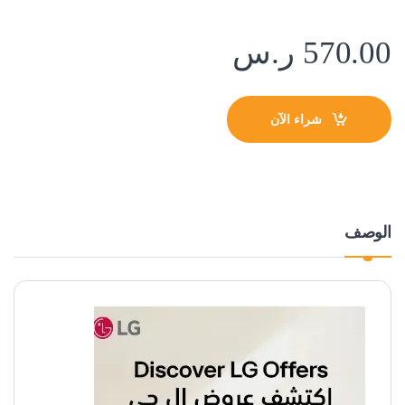
570.00
ر.س
شراء الآن
الوصف