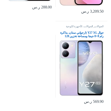
288.00
ر.س
3,209.50
ر.س
الجوالات
,
الجوالات، الأجهزة اللوحية
وإكسسواراتها
جوال Y27 5G (ارجواني ستان، بذاكرة
رام 8+8 جيجا ومساحة تخزين 128
جيجا بشاشة FHD+ وكاميرا رئيسية
50 ميجابكسل وسيلفي 8 وشحن
فلاش 44 واط 5000Mah بتقنية NFC
مع هدية: شريط حول الرقبة بتقنية
بلوتوث، بشريحتين
569.90
ر.س