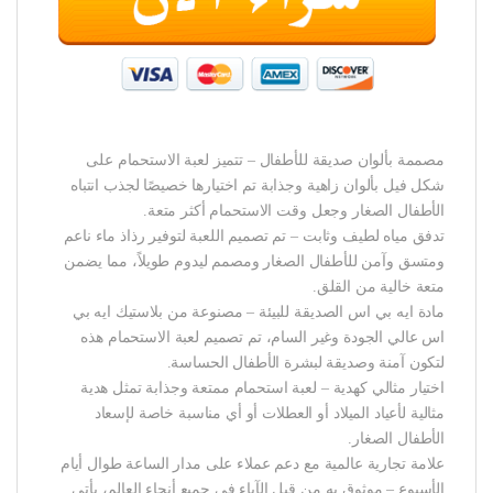
مصممة بألوان صديقة للأطفال – تتميز لعبة الاستحمام على
شكل فيل بألوان زاهية وجذابة تم اختيارها خصيصًا لجذب انتباه
الأطفال الصغار وجعل وقت الاستحمام أكثر متعة.
تدفق مياه لطيف وثابت – تم تصميم اللعبة لتوفير رذاذ ماء ناعم
ومتسق وآمن للأطفال الصغار ومصمم ليدوم طويلاً، مما يضمن
متعة خالية من القلق.
مادة ايه بي اس الصديقة للبيئة – مصنوعة من بلاستيك ايه بي
اس عالي الجودة وغير السام، تم تصميم لعبة الاستحمام هذه
لتكون آمنة وصديقة لبشرة الأطفال الحساسة.
اختيار مثالي كهدية – لعبة استحمام ممتعة وجذابة تمثل هدية
مثالية لأعياد الميلاد أو العطلات أو أي مناسبة خاصة لإسعاد
الأطفال الصغار.
علامة تجارية عالمية مع دعم عملاء على مدار الساعة طوال أيام
الأسبوع – موثوق به من قبل الآباء في جميع أنحاء العالم، يأتي