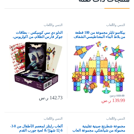
الدمي والألعاب
الدمي والألعاب
بيكاسو تايلز مجموعة من 100 قطعة
الدلو دي سي كوميكس – بطاقات
من بلاط البناء المغناطيسي الشفاف
جوكر فارس الظلام، من اكواريوس،
ثلاثي الابعاد من 100 قطعة، الواح بناء
طفل
ابداعية تفوق الخيال، ملهمة، ترفيهية،
تعليمية تقليدية، بلاستيك
169.99
ر.س
142.73
ر.س
139.99
ر.س
الدمي والألعاب
الدمي والألعاب
مجموعة شطرنج صينية تقليدية
ألعاب رايتلز لمعصم الأطفال من 0-3-
محمولة من شيانغكي، مجموعة العاب
6-12 شهرًا & لعبة جورب القدم