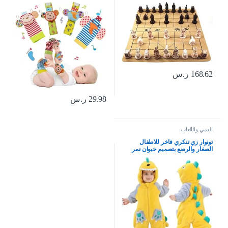
لوحية للسفر مع قطع شطرنج من
للأطفال الرضع، ألعاب ناعمة لحديثي
الراتنج ولوح شطرنج جلدي
الولادة للأطفال الرضع أو البنات،
القرد، الفيل، 4 قطع
168.62
ر.س
29.98
ر.س
الدمي والألعاب
تونوار زي تنكري فاخر للاطفال
الصغار والرضع بتصميم حيوان نمر
ديناصور رومبير بغطاء راس (3.5-4.5
سنوات)، فلانيل