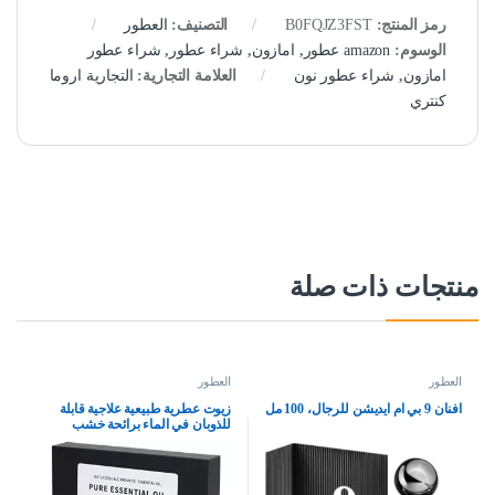
رمز المنتج:
B0FQJZ3FST
التصنيف:
العطور
الوسوم:
amazon عطور
,
امازون
,
شراء عطور
,
شراء عطور
امازون
,
شراء عطور نون
العلامة التجارية:
التجارية اروما
كنتري
منتجات ذات صلة
العطور
العطور
افنان 9 بي ام ايديشن للرجال، 100 مل
زيوت عطرية طبيعية علاجية قابلة
للذوبان في الماء برائحة خشب
الصندل والبرتقال الحلو واللافندر
والاوكالبتوس والليمون والنعناع من
سكاي تاتش، 6 قطع × 10 مل