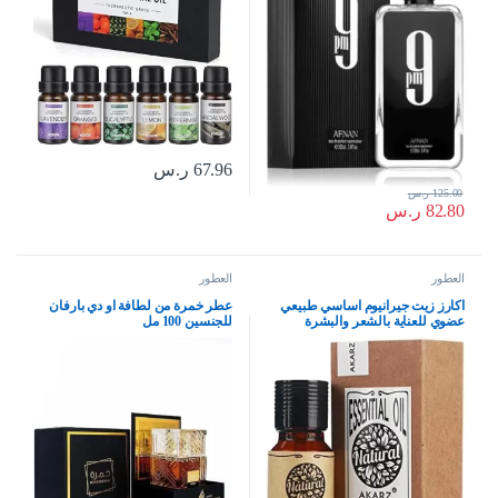
67.96
ر.س
125.00
ر.س
82.80
ر.س
العطور
العطور
اكارز زيت جيرانيوم اساسي طبيعي
عطر خمرة من لطافة او دي بارفان
عضوي للعناية بالشعر والبشرة
للجنسين 100 مل
والجسم، موزع للشموع والصابون
والحرف اليدوية والتدليك، 10 مل