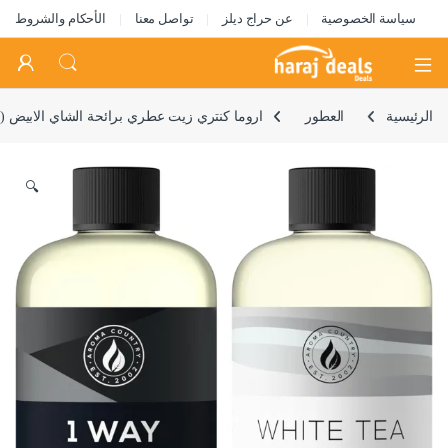
سياسة الخصوصية
عن حراج ديلز
تواصل معنا
الأحكام والشروط
Open
الرئيسية
العطور
اروما كنتري زيت عطري برائحة الشاي الابيض (4 اونصة سائلة) + 1 واي ميامي (4 اونصة سائلة) – زيت عطري لاعادة تعبئة الموزع ورذاذ الغرفة – زيوت عطرية فاخرة ورائحة منزلية – عبوة من قطعتين
🔍