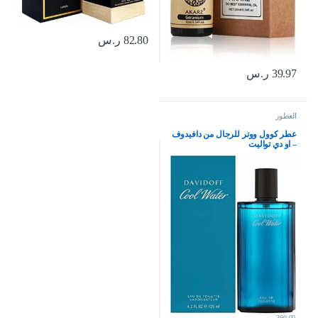
82.80
ر.س
39.97
ر.س
العطور
عطر كوول ووتر للرجال من دافيدوف
– او دي تواليت
390.00
ر.س