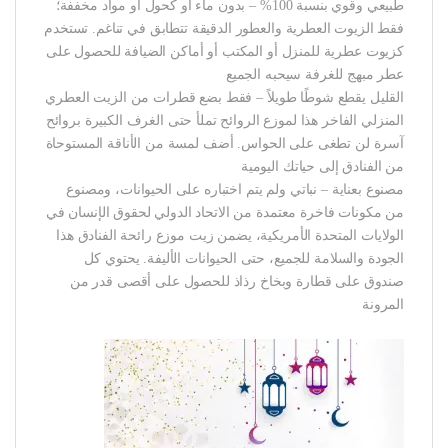
طبيعي وقوي بنسبة 100% – بدون ماء أو كحول أو مواد مخففة؛
فقط الزيوت العطرية والعطور الدقيقة تتطابق في تناغم. تستخدم
كزيوت عطرية للمنزل أو المكتب أو أماكن الضيافة للحصول على
عطر مبهج للغرفة سيحبه الجميع
القليل يقطع شوطًا طويلاً – فقط بضع قطرات من الزيت العطري
المنزلي الفاخر هذا لموزع الروائح تملأ حتى الغرف الكبيرة بروائح
آسرة لن تطغى على الحواس. أضف لمسة من الأناقة المستوحاة
من الفنادق إلى حياتك اليومية
مصنوع بعناية – نباتي ولم يتم اختباره على الحيوانات، ومصنوع
من مكونات فاخرة معتمدة من الاتحاد الدولي لحقوق الإنسان في
الولايات المتحدة الأمريكية، يضمن زيت موزع رائحة الفنادق هذا
الجودة والسلامة للجميع، حتى الحيوانات الأليفة. يحتوي كل
صندوق على قطارة وبخاخ رذاذ للحصول على أقصى قدر من
المرونة