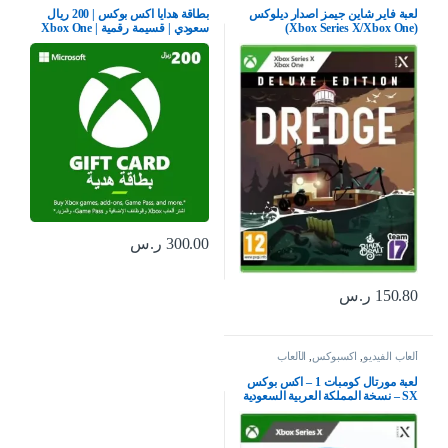
لعبة فاير شاين جيمز اصدار ديلوكس
بطاقة هدايا اكس بوكس | 200 ريال
(Xbox Series X/Xbox One)
سعودي | قسيمة رقمية | Xbox One
سلسلة S | X وويندوز | (كود التحميل)
– حساب المملكة العربية السعودية
300.00
ر.س
150.80
ر.س
ألعاب الفيديو
,
اكسبوكس
,
الألعاب
لعبة مورتال كومبات 1 – اكس بوكس
SX – نسخة المملكة العربية السعودية