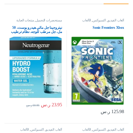
ألعاب الفيديو
,
اكسبوكس
,
الألعاب
مستحضرات التجميل
,
منتجات العناية
بالبشرة
Sonic Frontiers Xbox
نيتروجينا جل مائي هيدرو بوست، 50
مل، جل مرطب للوجه، نظام ترطيب
كامل للعناية بالبشرة مع حمض
الهيالورونيك، خفيف الوزن، غير
كوميدوغينيك، ومناسب للبشرة
الجافة – قد يختلف التغليف، من
نيوتريجينا
23.95
ر.س
50.95
ر.س
125.98
ر.س
ألعاب الفيديو
,
اكسبوكس
,
الألعاب
ألعاب الفيديو
,
اكسبوكس
,
الألعاب