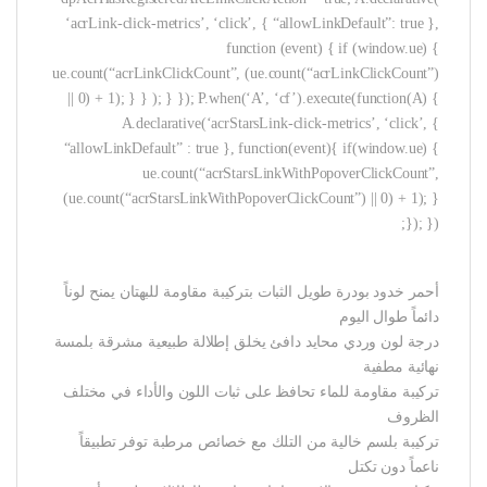
‘acrLink-click-metrics’, ‘click’, { “allowLinkDefault”: true },
function (event) { if (window.ue) {
ue.count(“acrLinkClickCount”, (ue.count(“acrLinkClickCount”)
|| 0) + 1); } } ); } }); P.when(‘A’, ‘cf’).execute(function(A) {
A.declarative(‘acrStarsLink-click-metrics’, ‘click’, {
“allowLinkDefault” : true }, function(event){ if(window.ue) {
ue.count(“acrStarsLinkWithPopoverClickCount”,
(ue.count(“acrStarsLinkWithPopoverClickCount”) || 0) + 1); }
}); });
أحمر خدود بودرة طويل الثبات بتركيبة مقاومة للبهتان يمنح لوناً
دائماً طوال اليوم
درجة لون وردي محايد دافئ يخلق إطلالة طبيعية مشرقة بلمسة
نهائية مطفية
تركيبة مقاومة للماء تحافظ على ثبات اللون والأداء في مختلف
الظروف
تركيبة بلسم خالية من التلك مع خصائص مرطبة توفر تطبيقاً
ناعماً دون تكتل