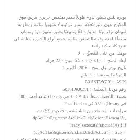
بودرة بلش تلطيخ تدوم طويلاً تتميز بملمس حريري ينزلق فوق
المكياج بدون تأثير كعكة. تتميز بتركيبة لا تشوبها شائبة ومقاومة
للبهتان توفر لونًا محايدًا دافئًا وطبيعيًا يخلق مظهرًا نود وساتان
مطفأ اللمعة وقبلة الشمس مثالية لجميع أنواع البشرة، مغلفة في
عبوة كلاسيكية رائعة
توقف من خلال المُصنِّع ‏ : ‎ لا
أبعاد المنتج ‏ : ‎ 6,5 x 1,19 x 6,5 سم; 22,7 جرام
تاريخ توفر أول منتج ‏ : ‎ 2016 أكتوبر 4
الشركة المصنعة ‏ : ‎ ذا بالم
ASIN ‏ : ‎ B01ISTWGV0
رقم موديل السلعة ‏ : ‎ 681619806391
تصنيف الأفضل مبيعاً: #١٠٣٬٧٢٤ في Beauty (شاهد أفضل 100
في Beauty) #٧٨٢ في Face Blushes
مراجعات المستخدمين: 4.2 4.2 من 5 نجوم (53) var
dpAcrHasRegisteredArcLinkClickAction; P.when(‘A’,
‘ready’).execute(function(A) { if
(dpAcrHasRegisteredArcLinkClickAction !== true) {
dpAcrHasRegisteredArcLinkClickAction = true; A.declarative(