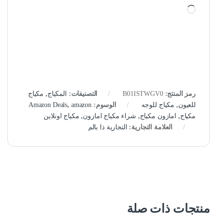
جاري التحميل…
رمز المنتج:
B01ISTWGV0
التصنيفات:
المكياج
,
مكياج
للعيون
,
مكياج للوجه
الوسوم:
amazon
,
Amazon Deals
مكياج
,
امازون مكياج
,
شراء مكياج امازون
,
مكياج اونلاين
العلامة التجارية:
التجارية ذا بالم
منتجات ذات صلة