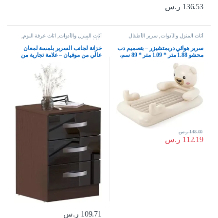
136.53
ر.س
أثاث المنزل والأدوات
,
سرير الأطفال
أثاث المنزل والأدوات
,
اثاث غرفة النوم
,
طاولة السرير
سرير هوائي دريمتشيزر – بتصميم دب
خزانة لجانب السرير بلمسة لمعان
محشو 1.88 متر * 1.09 متر * 89 سم،
عالي من موفيان – علامة تجارية من
من بي دبليو
حراج، بلون اسود وجوزي – مقاس 56
× 40 × 36 سم، خشب مُصنع
148.00
ر.س
112.19
ر.س
109.71
ر.س