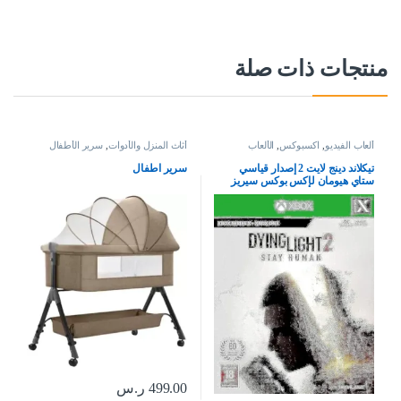
منتجات ذات صلة
ألعاب الفيديو
,
اكسبوكس
,
الألعاب
أثاث المنزل والأدوات
,
سرير الأطفال
تيكلاند دينج لايت 2 إصدار قياسي
سرير اطفال
ستاي هيومان لإكس بوكس سيريز
إكس بوكس وان
499.00
ر.س