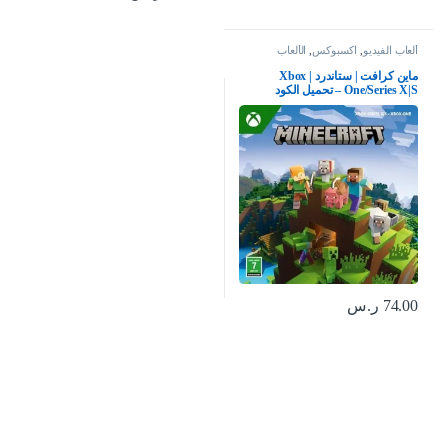
ألعاب الفيديو
,
اكسبوكس
,
الألعاب
ماين كرافت | ستاندرد | Xbox
One/Series X|S – تحميل الكود
74.00
ر.س