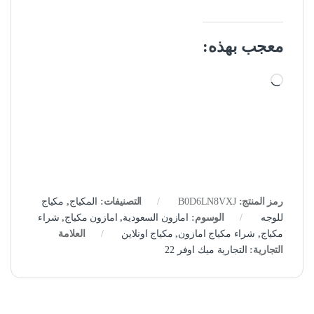
معجب بهذه:
جاري التحميل…
رمز المنتج:
B0D6LN8VXJ
التصنيفات:
المكياج
,
مكياج
للوجه
الوسوم:
امازون السعودية
,
امازون مكياج
,
شراء
مكياج
,
شراء مكياج امازون
,
مكياج اونلاين
العلامة
التجارية:
التجارية ميك اوفر 22