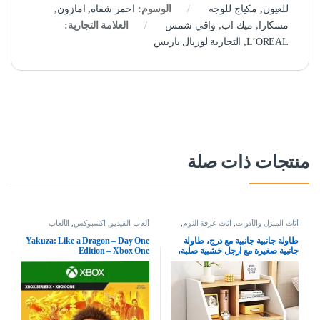
للعيون
,
مكياج للوجه
الوسوم:
احمر شفاه
,
امازون
,
مسكارا
,
ميك اب
,
واقي شمس
العلامة التجارية:
L’OREAL
,
التجارية لوريال باريس
منتجات ذات صلة
أثاث المنزل والأدوات
,
اثاث غرفة النوم
,
ألعاب الفيديو
,
اكسبوكس
,
الألعاب
طاولة السرير
طاولة جانبية جانبية مع درج، طاولة
Yakuza: Like a Dragon – Day One
جانبية صغيرة مع ارجل خشبية صلبة،
Edition – Xbox One
طاولة بجانب السرير للتخزين، طاولة
بيضاء مع منظم خزانة ملفات في غرفة
المعيشة وغرفة النوم والمكتب (50 ×
30 × 60 سم)