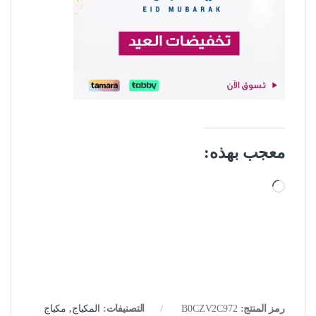
معجب بهذه:
جاري التحميل…
رمز المنتج:
B0CZV2C972
التصنيفات:
المكياج
,
مكياج