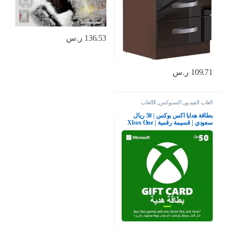
136.53
ر.س
109.71
ر.س
ألعاب الفيديو
,
اكسبوكس
,
الألعاب
بطاقة هدايا اكس بوكس | 50 ريال
سعودي | قسيمة رقمية | Xbox One
سلسلة S | X وويندوز | (كود التحميل)
– حساب المملكة العربية السعودية