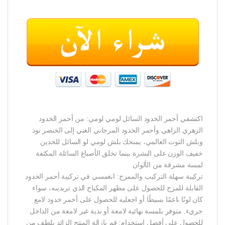
اكتشفي أحمر الخدود السائل لومي لومي: من أحمر الخدود
الزهري الزاهي وأحمر الخدود المرجاني الغني إلى الخنصر نود
وبلش التوت العالمي، يمنحك بلش لومي لو السائل للخدين
خفيف الوزن على البشرة بينما تخلق الأصباغ السائلة المكثفة
لمسة مشرقة من الألوان
تركيبة سهلة التركيب والممزج: انغمسي في تركيبة أحمر الخدود
القابلة للمزج للحصول على مظهر المكياج الذي تريدينه، سواء
كان لونًا ناعمًا بسيطًا أو اجعليه للحصول على أحمر خدود لامع
جريء. متوفر بلمسة نهائية لامعة أو ندية غير لامعة من الداخل
للحصول على أفضل استخدام: قم بإزالة المنتج الزائد بلطف من