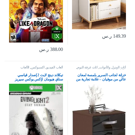
149.39
ر.س
388.00
ر.س
أثاث المنزل والأدوات
,
اثاث غرفة النوم
,
ألعاب الفيديو
,
اكسبوكس
,
الألعاب
طاولة السرير
خزانة لجانب السرير بلمسة لمعان
تيكلاند دينج لايت 2 إصدار قياسي
عالي من موفيان – علامة تجارية من
ستاي هيومان لإكس بوكس سيريز
حراج، بلون اسود وجوزي – مقاس 56
إكس بوكس وان
× 40 × 36 سم، خشب مُصنع