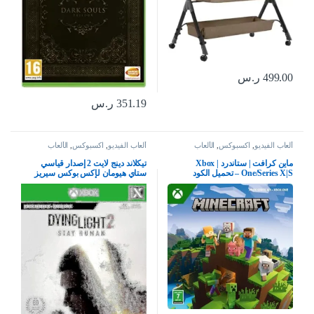
499.00
ر.س
351.19
ر.س
ألعاب الفيديو
,
اكسبوكس
,
الألعاب
ألعاب الفيديو
,
اكسبوكس
,
الألعاب
ماين كرافت | ستاندرد | Xbox
تيكلاند دينج لايت 2 إصدار قياسي
One/Series X|S – تحميل الكود
ستاي هيومان لإكس بوكس سيريز
إكس بوكس وان