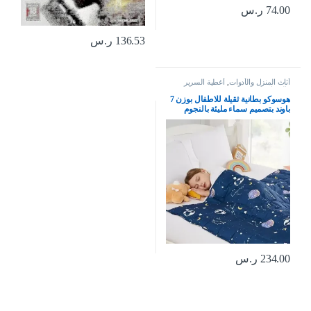
74.00
ر.س
136.53
ر.س
أثاث المنزل والأدوات
,
أغطية السرير
والوسائد
هوسوكو بطانية ثقيلة للاطفال بوزن 7
باوند بتصميم سماء مليئة بالنجوم
باللون الكحلي، بطانية ثقيلة للاطفال
الصغار، بطانية ثقيلة للاطفال الصغار
(41 × 60 انش، 7 باوند)
234.00
ر.س