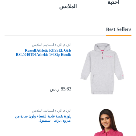
أحذية
الملابس
Best Sellers
الأزياء
,
الأزياء النسائية
,
الملابس
Russell Athletic RUSSEL Girls
RSL5010T94 Atheltic 1/4 Zip Hoodie
Dress 9-10Y Multi
85.63
ر.س
الأزياء
,
الأزياء النسائية
,
الملابس
بلوزة بقصة عادية للنساء ولون سادة من
أمازون براند – سيمبول