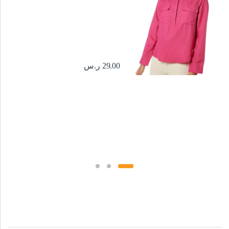
29.00
ر.س